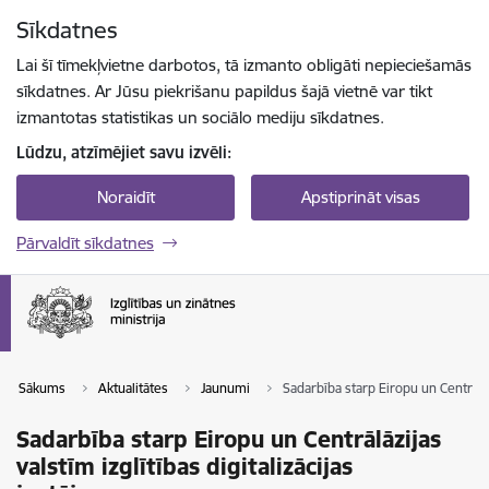
Pāriet uz lapas saturu
Sīkdatnes
Spied
lai meklētu
Enter
Lai šī tīmekļvietne darbotos, tā izmanto obligāti nepieciešamās
sīkdatnes. Ar Jūsu piekrišanu papildus šajā vietnē var tikt
izmantotas statistikas un sociālo mediju sīkdatnes.
Lūdzu, atzīmējiet savu izvēli:
Noraidīt
Apstiprināt visas
Pārvaldīt sīkdatnes
Sākums
Aktualitātes
Jaunumi
Sadarbība starp Eiropu un Centrālāzi
Sadarbība starp Eiropu un Centrālāzijas
valstīm izglītības digitalizācijas