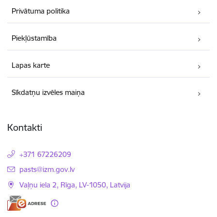
Privātuma politika
Piekļūstamība
Lapas karte
Sīkdatņu izvēles maiņa
Kontakti
+371 67226209
E-pasts:
pasts@izm.gov.lv
Vaļņu iela 2, Rīga, LV-1050, Latvija