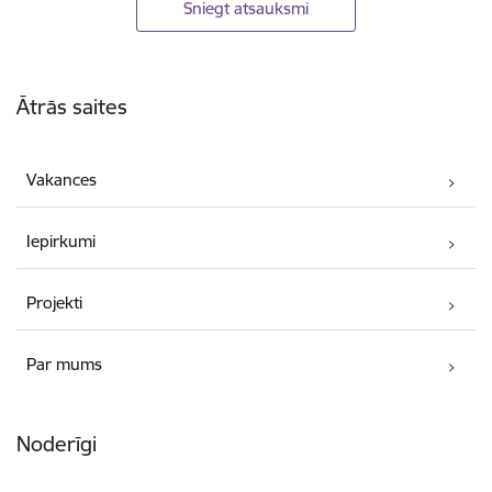
Sniegt atsauksmi
Kājene
Ātrās saites
Vakances
Iepirkumi
Projekti
Par mums
Noderīgi