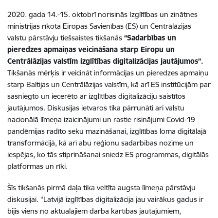
2020. gada 14.-15. oktobrī norisinās Izglītības un zinātnes
ministrijas rīkota Eiropas Savienības (ES) un Centrālāzijas
valstu pārstāvju tiešsaistes tikšanās
“Sadarbības un
pieredzes apmaiņas veicināšana starp Eiropu un
Centrālāzijas valstīm izglītības digitalizācijas jautājumos”.
Tikšanās mērķis ir veicināt informācijas un pieredzes apmaiņu
starp Baltijas un Centrālāzijas valstīm, kā arī ES institūcijām par
sasniegto un iecerēto ar izglītības digitalizāciju saistītos
jautājumos. Diskusijas ietvaros tika pārrunāti arī valstu
nacionālā līmeņa izaicinājumi un rastie risinājumi Covid-19
pandēmijas radīto seku mazināšanai, izglītības loma digitālajā
transformācijā, kā arī abu reģionu sadarbības nozīme un
iespējas, ko tās stiprināšanai sniedz ES programmas, digitālās
platformas un rīki.
Šīs tikšanās pirmā daļa tika veltīta augsta līmeņa pārstāvju
diskusijai. “Latvijā izglītības digitalizācija jau vairākus gadus ir
bijis viens no aktuālajiem darba kārtības jautājumiem,