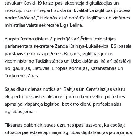
savukārt Covid-19 krīze īpaši akcentēja digitalizācijas un
inovāciju nozīmi nepārtraukta un kvalitatīva izglītības procesa
nodrošināšanā,” tikšanās laikā norādīja Izglītības un zinātnes
ministrijas valsts sekretāre Līga Lejiņa.
Augsta līmeņa diskusijā piedalījās arī Ārlietu ministrijas
parlamentārā sekretāre Zanda Kalniņa-Lukaševica, ES īpašais
pārstāvis Centrālāzijā Peters Burjans, izglītības jomas
viceministri no Tadžikistānas un Uzbekistānas, kā arī pārstāvji
no Igaunijas, Lietuvas, Eiropas Komisijas, Kazahstanas un
Turkmenistānas.
Šajās divās dienās notika arī Baltijas un Centrālāzijas valstu
ekspertu tiešsaistes tikšanās, pirmo dienu veltot pieredzes
apmaiņai vispārējā izglītībā, bet otro dienu profesionālās
izglītības jomai.
Tikšanās dalībnieki savās uzrunās īpaši uzsvēra, ka esošajā
situācijā pieredzes apmaiņa izglītības digitalizācijas jautājumos