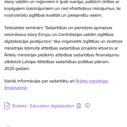
starp valstīm un reģioniem ir īpaši svarīga, palīdzot cīnīties ar
kopīgajiem izaicinājumiem un rast efektīvākus risinājumus, lai
nodrošinātu izglītības kvalitāti un pieejamību visiem.
Tiešsaistes seminārs “Sadarbības un pieredzes apmaiņas
veicināšana starp Eiropu un Centrālāzijas valstīm izglītības
digitalizācijas jautājumos” tika organizēts Izglītības un zinātnes
ministrijas īstenotā attīstības sadarbības projekta ietvaros ar
Ārlietu ministrijas piešķirto attīstības sadarbības finansējumu
atbilstoši Latvijas Attīstības sadarbības politikas plānam
2020.gadam.
Vairāk informācijas par sadarbību arī
Ārlietu ministrijas
tīmekļvietnē
.
Lejupielādēt:
Buklets - Education digitalization