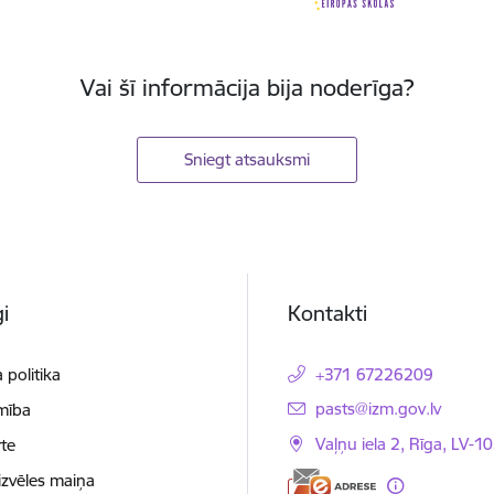
Vai šī informācija bija noderīga?
Sniegt atsauksmi
i
Kontakti
 politika
+371 67226209
E-pasts:
pasts@izm.gov.lv
mība
Vaļņu iela 2, Rīga, LV-10
te
izvēles maiņa