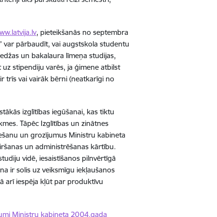
ww.latvija.lv
, pieteikšanās no septembra
 var pārbaudīt, vai augstskola studentu
ledžas un bakalaura līmeņa studijas,
 uz stipendiju varēs, ja ģimene atbilst
trīs vai vairāk bērni (neatkarīgi no
stākās izglītības iegūšanai, kas tiktu
kmes. Tāpēc Izglītības un zinātnes
viešanu un grozījumus Ministru kabineta
ķiršanas un administrēšanas kārtību.
udiju vidē, iesaistīšanos pilnvērtīgā
na ir solis uz veiksmīgu iekļaušanos
ā arī iespēja kļūt par produktīvu
jumi Ministru kabineta 2004.gada