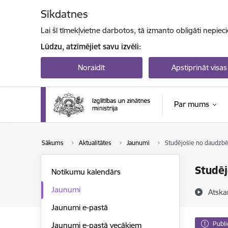
Pāriet uz lapas saturu
Sīkdatnes
Lai šī tīmekļvietne darbotos, tā izmanto obligāti nepiec
Lūdzu, atzīmējiet savu izvēli:
Noraidīt
Apstiprināt visas
Par mums
Sākums
Aktualitātes
Jaunumi
Studējošie no daudzbē
Studēj
Notikumu kalendārs
Jaunumi
Atska
Jaunumi e-pastā
Publi
Jaunumi e-pastā vecākiem