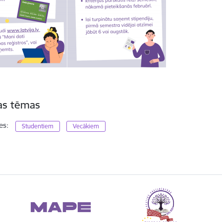
tas tēmas
es:
Studentiem
Vecākiem