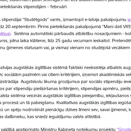
eteikšanās stipendijām – februārī.
es stipendijai “Studētgods” varēs, izmantojot e-latvija pakalpojumu
w
dz 20.septembrim. Pirms pieteikšanās pakalpojumā “Mani dati VIIS”
ulējusi
. Sistēma automātiski pārbaudīs atbilstību nosacījumiem - ko
urss, pilna laika klātiene, līdz 25 gadu vecumam ieskaitot. Pretendēt
nu ģimenes statusam vai, ja
vismaz vienam no studējošā vecākiem ir 
L
atvijas augstākās izglītības sistēmā faktiski neeksistēja atbalsts aug
ēc sociālām pazīmēm vai citiem kritērijiem, izņemot akadēmiskās se
a izstrādāja Augstskolu likuma grozījumus par sociālo stipendiju ie
s par stipendiju piešķiršanas kritērijiem, stipendijas apmēru, pieš
alsta sistēma veicinās augstākās izglītības pieejamību, iekļaušanos st
 procesā un tā pabeigšanu. Kvalitatīvas augstākās izglītības iegūša
gū un spēju nodrošināt pienācīgu dzīves līmeni sev, savai ģimenei, k
s dalībnieku, kas sniedz ieguldījumu valsts attīstībā.
 valdībā apstiprināto Ministru Kabineta noteikumu projektu
“Grozī