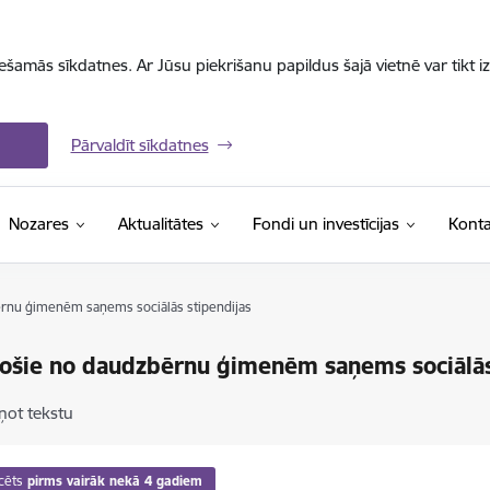
iešamās sīkdatnes. Ar Jūsu piekrišanu papildus šajā vietnē var tikt i
Pārvaldīt sīkdatnes
Nozares
Aktualitātes
Fondi un investīcijas
Konta
rnu ģimenēm saņems sociālās stipendijas
ošie no daudzbērnu ģimenēm saņems sociālās
ņot tekstu
cēts
pirms vairāk nekā 4 gadiem