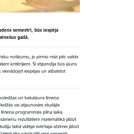
dens semestrī, būs iespēja
 mēnešus gadā.
isku notikumu, jo pirmo reizi pēc valsts
iem kritērijiem. Šī stipendija būs jauns
 vienādojot iespējas un atbalstot
ā koledžas un bakalaura līmeņa
ledžās vai atjaunosies studijās
 līmeņa programmās pilna laika
o eksāmenu rezultātiem
matemātikā jābūt
tudiju laikā vidējai svērtajai atzīmei jābūt
ji tiks pārskatīti reizi semestrī,