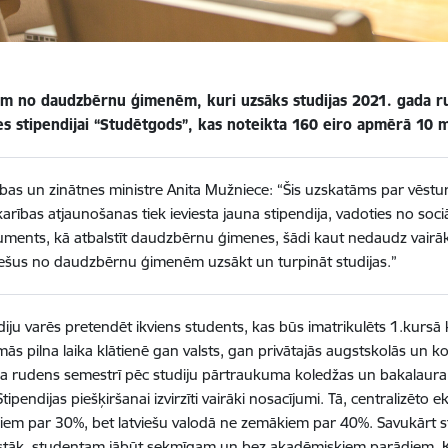
em no daudzbērnu ģimenēm, kuri uzsāks studijas 2021. gada ru
ies stipendijai “Studētgods”, kas noteikta 160 eiro apmērā 10
tības un zinātnes ministre Anita Mužniece: “Šis uzskatāms par vēstur
arības atjaunošanas tiek ieviesta jauna stipendija, vadoties no sociāl
uments, kā atbalstīt daudzbērnu ģimenes, šādi kaut nedaudz vairāk
iešus no daudzbērnu ģimenēm uzsākt un turpināt studijas.”
diju varēs pretendēt ikviens students, kas būs imatrikulēts 1.kurs
s pilna laika klātienē gan valsts, gan privātajās augstskolās un ko
 rudens semestrī pēc studiju pārtraukuma koledžas un bakalaura
Stipendijas piešķiršanai izvirzīti vairāki nosacījumi. Tā, centralizēt
em par 30%, bet latviešu valodā ne zemākiem par 40%. Savukārt s
tāk, studentam jābūt sekmīgam un bez akadēmiskiem parādiem. Kritēri