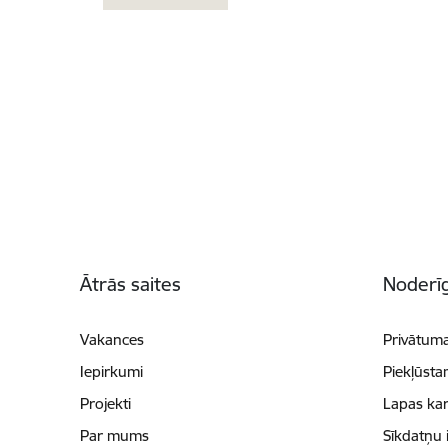
Kājene
Ātrās saites
Noderīg
Vakances
Privātuma
Iepirkumi
Piekļūsta
Projekti
Lapas kar
Par mums
Sīkdatņu 