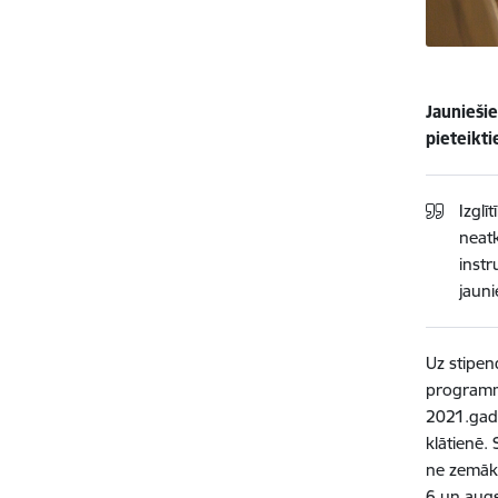
Jaunieši
pieteikt
Izglī
neatk
instr
jaun
Uz stipen
programmā
2021.gada
klātienē. 
ne zemāki
6 un augs