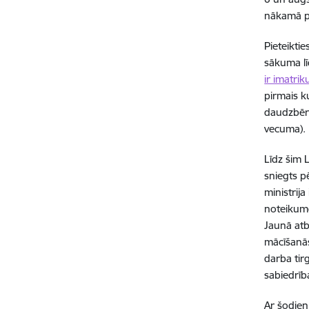
nākamā pi
Pieteikti
sākuma lī
ir imatrik
pirmais k
daudzbēr
vecuma).
Līdz šim 
sniegts p
ministrij
noteikumo
Jaunā atb
mācīšanās
darba tir
sabiedrība
Ar šodien