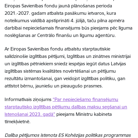
Eiropas Savienības fondu jaunā plānošanas perioda
2021.-2027. gadam atbalsta pasākumu ietvaros, kura
noteikumus valdībā apstiprināti 4. jūlijā, taču pilna apmēra
darbībai nepieciešamais finansējums būs pieejams pēc līguma
noslēgšanas ar Centrālo finanšu un līgumu aģentūru.
Ar Eiropas Savienības fondu atbalstu starptautiskie
salīdzinošie izglītības pētījumi, Izglītības un zinātnes ministrijai
un izglītības pētniekiem sniedz iespējas iegūt datus Latvijas
izglītības sistēmas kvalitātes novērtēšanai un pētījumu
rezultātu izmantošanai, gan veidojot izglītības politiku, gan
attīstot bērnu, jauniešu un pieaugušo prasmes.
Informatīvais ziņojums
“Par nepieciešamo finansējumu
starptautisko izglītības pētījumu dalības maksu segšanai un
īstenošanai 2023. gadā”
pieejams Ministru kabineta
tīmekļvietnē.
Dalība pētījumos īstenota ES Kohēzijas politikas programmas