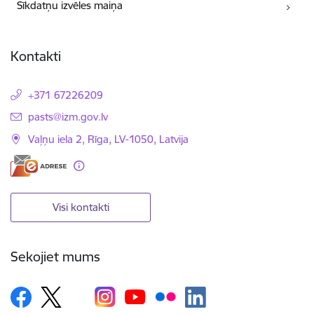
Sīkdatņu izvēles maiņa
Kontakti
+371 67226209
E-pasts:
pasts@izm.gov.lv
Vaļņu iela 2, Rīga, LV-1050, Latvija
Visi kontakti
Sekojiet mums