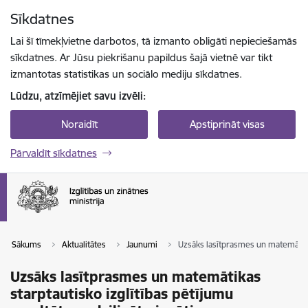
Pāriet uz lapas saturu
Sīkdatnes
Spied
lai meklētu
Enter
Lai šī tīmekļvietne darbotos, tā izmanto obligāti nepieciešamās
sīkdatnes. Ar Jūsu piekrišanu papildus šajā vietnē var tikt
izmantotas statistikas un sociālo mediju sīkdatnes.
Lūdzu, atzīmējiet savu izvēli:
Noraidīt
Apstiprināt visas
Pārvaldīt sīkdatnes
Sākums
Aktualitātes
Jaunumi
Uzsāks lasītprasmes un matemātikas
Uzsāks lasītprasmes un matemātikas
starptautisko izglītības pētījumu