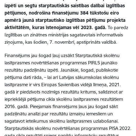
izpēti un segtu starptautiskās saistības dalībai izglītības
pētījumos, nodrošina finansējumu 384 tūkstošu eiro
apmērā jaunā starptautisko izglītības pētījumu projekta
aktivitātēm, kuras īstenojamas vēl 2023. gadā.
To paredz
Izglītības un zinātnes ministrijas sagatavotais informatīvais
ziņojums, kas šodien, 7. novembrī, apstiprināts valdībā.
Finansējums jau šogad ļauj uzsākt Starptautiskā skolēnu
lasītprasmes novērtēšanas programmas PIRLS jaunāko
rezultātu padziļinātu izpēti. Jaunākie, šogad, publiskotie
pētījuma dati rāda, – lai arī Latvijas sākumskolas skolēnu
lasītprasme ir virs Eiropas Savienības vidējā līmeņa, 2021.
gadā ir piedzīvots nozīmīgs rezultātu kritums, salīdzinot ar
iepriekšējā pētījuma cikla skolēnu lasītprasmes rezultātiem
2016. gadā. Pieejamais finansējums ļaus jau šogad sākt
padziļinātu analīzi par rezultātu izmaiņu iemesliem un
sagatavot ieteikumus skolēnu lasītprasmes uzlabošanai.
Starptautiskās skolēnu novērtēšanas programmas PISA 2022.
gada cikla rezultāti sniegs papildu informāciju rezultātus