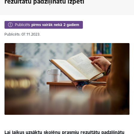
rezultātu padziļinātu izpēti
Publicēts
pirms vairāk nekā 2 gadiem
Publicēts: 07.11.2023.
Lai laikus uzsāktu skolēnu prasmju rezultātu padziļinātu