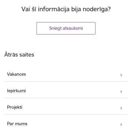
Vai šī informācija bija noderīga?
Sniegt atsauksmi
Kājene
Ātrās saites
Vakances
Iepirkumi
Projekti
Par mums