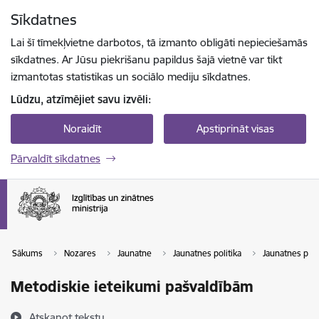
Pāriet uz lapas saturu
Sīkdatnes
Spied
lai meklētu
Enter
Lai šī tīmekļvietne darbotos, tā izmanto obligāti nepieciešamās
sīkdatnes. Ar Jūsu piekrišanu papildus šajā vietnē var tikt
izmantotas statistikas un sociālo mediju sīkdatnes.
Lūdzu, atzīmējiet savu izvēli:
Noraidīt
Apstiprināt visas
Pārvaldīt sīkdatnes
Sākums
Nozares
Jaunatne
Jaunatnes politika
Jaunatnes poli
Metodiskie ieteikumi pašvaldībām
Atskaņot tekstu