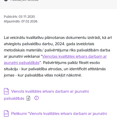
Publicēts: 03.11.2020.
Atjaunināts: 07.02.2026.
Lai veicinātu kvalitatīvu plānošanas dokumentu izstrādi, kā arī
atvieglotu pašvaldību darbu,
2024. gada izveidotais
metodiskais materiāls/ pašvērtējuma rīks pašvaldībām darba
ar jaunatni veikšanai "
Vienotas kvalitātes ietvars darbam ar
jaunatni pašvaldībās
". Pašvērtējums palīdz fiksēt esošo
situāciju - kur pašvaldība atrodas, un identificēt attīstāmās
jomas - kur pašvaldība vēlas nokļūt nākotnē.
Lejupielādēt:
Vienots kvalitātes ietvars darbam ar jaunatni
pašvaldībās
Lejupielādēt:
Pielikumi "Vienots kvalitātes ietvars darbam ar jaunatni