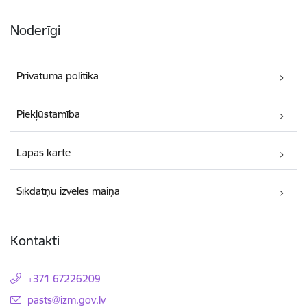
Noderīgi
Privātuma politika
Piekļūstamība
Lapas karte
Sīkdatņu izvēles maiņa
Kontakti
+371 67226209
E-pasts:
pasts@izm.gov.lv