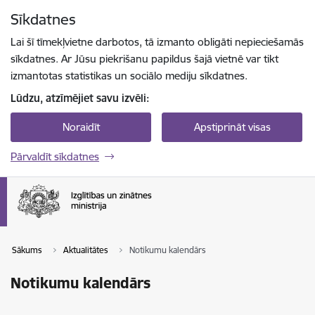
Pāriet uz lapas saturu
Sīkdatnes
Spied
lai meklētu
Enter
Lai šī tīmekļvietne darbotos, tā izmanto obligāti nepieciešamās
sīkdatnes. Ar Jūsu piekrišanu papildus šajā vietnē var tikt
izmantotas statistikas un sociālo mediju sīkdatnes.
Lūdzu, atzīmējiet savu izvēli:
Noraidīt
Apstiprināt visas
Pārvaldīt sīkdatnes
Sākums
Aktualitātes
Notikumu kalendārs
Notikumu kalendārs