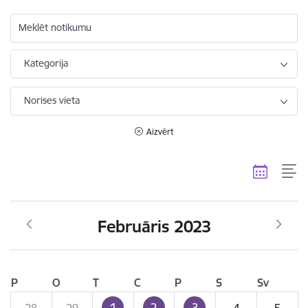
Meklēt notikumu
Kategorija
Norises vieta
Aizvērt
Februāris 2023
P
O
T
C
P
S
Sv
1
2
3
28
29
4
5