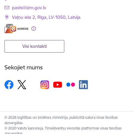
E-pasts:
pasts@izm.gov.lv
Vaļņu iela 2, Rīga, LV-1050, Latvija
Visi kontakti
Sekojiet mums
© 2026 Izglītības un zinātnes ministrija, publicētā satura visas tiesības
aizsargātas.
© 2020 Valsts kanceleja, Tīmekļvietņu vienotās platformas visas tiesības
aizsargātas.