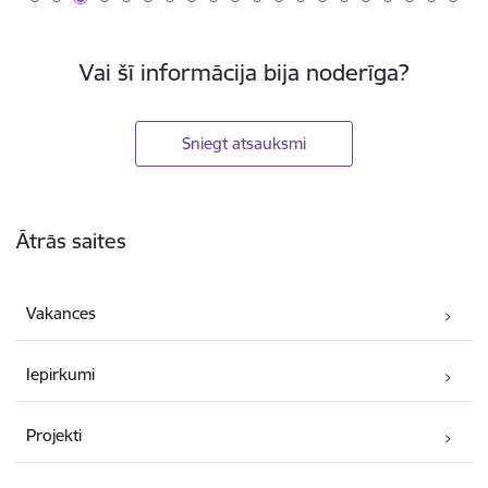
Vai šī informācija bija noderīga?
Sniegt atsauksmi
Kājene
Ātrās saites
Vakances
Iepirkumi
Projekti