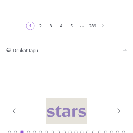
Lapošana
…
1
2
3
4
5
289
Pašreizējā lapa
Lapa
Lapa
Lapa
Lapa
Drukāt lapu