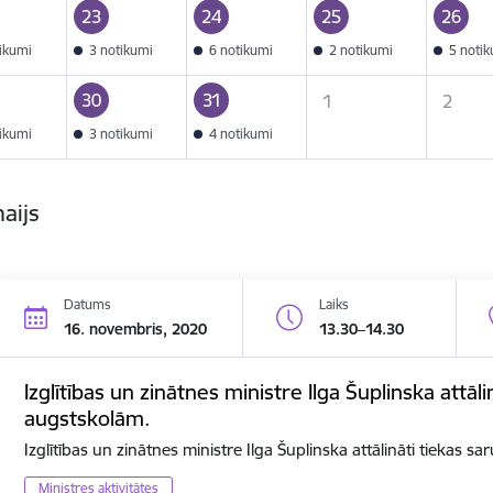
23
24
25
26
tikumi
3 notikumi
6 notikumi
2 notikumi
5 noti
30
31
1
2
tikumi
3 notikumi
4 notikumi
aijs
Datums
Laiks
16. novembris, 2020
13.30–14.30
Izglītības un zinātnes ministre Ilga Šuplinska attāli
augstskolām.
Izglītības un zinātnes ministre Ilga Šuplinska attālināti tiekas s
Ministres aktivitātes