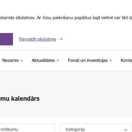
iešamās sīkdatnes. Ar Jūsu piekrišanu papildus šajā vietnē var tikt i
Pārvaldīt sīkdatnes
Nozares
Aktualitātes
Fondi un investīcijas
Konta
umu kalendārs
 notikumu
Kategorija