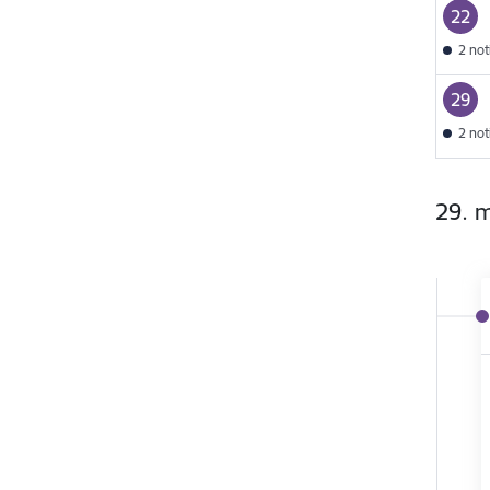
22
2 no
29
2 no
29. m