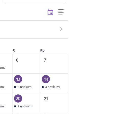
S
Sv
6
7
kums
13
14
kumi
5 notikumi
4 notikumi
20
21
kumi
2 notikumi