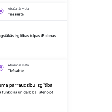
Atrašanās vieta
Tiešsaiste
ugstākās izglītības telpas (Boloņas
Atrašanās vieta
Tiešsaiste
kuma pārraudzību izglītībā
as funkcijas un darbība, īstenojot