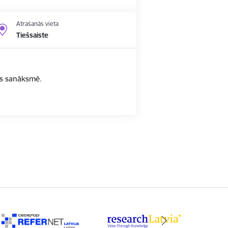
Atrašanās vieta
Tiešsaiste
bas sanāksmē.