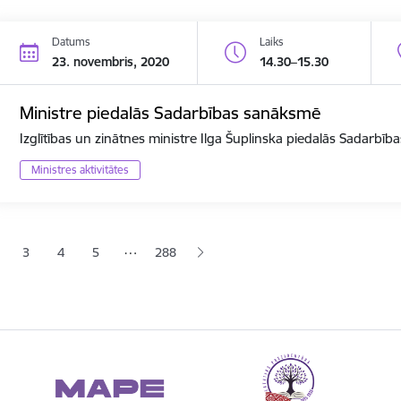
Datums
Laiks
23. novembris, 2020
14.30–15.30
Ministre piedalās Sadarbības sanāksmē
Izglītības un zinātnes ministre Ilga Šuplinska piedalās Sadarbī
Ministres aktivitātes
ana
…
3
4
5
288
jā lapa
pa
Lapa
Lapa
Lapa