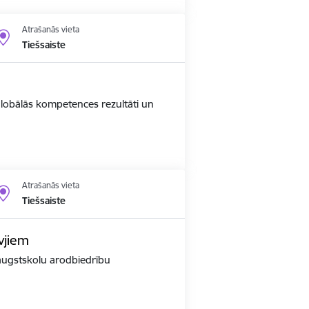
Atrašanās vieta
Tiešsaiste
 globālās kompetences rezultāti un
Atrašanās vieta
Tiešsaiste
vjiem
r augstskolu arodbiedrību