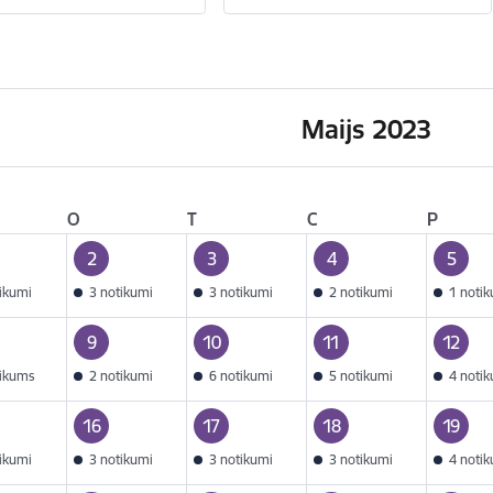
Maijs 2023
O
T
C
P
2
3
4
5
tikumi
3 notikumi
3 notikumi
2 notikumi
1 noti
9
10
11
12
tikums
2 notikumi
6 notikumi
5 notikumi
4 noti
16
17
18
19
tikumi
3 notikumi
3 notikumi
3 notikumi
4 noti