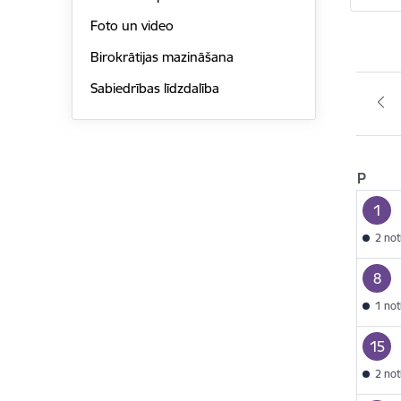
Foto un video
Birokrātijas mazināšana
Sabiedrības līdzdalība
P
1
2 no
8
1 no
15
2 no