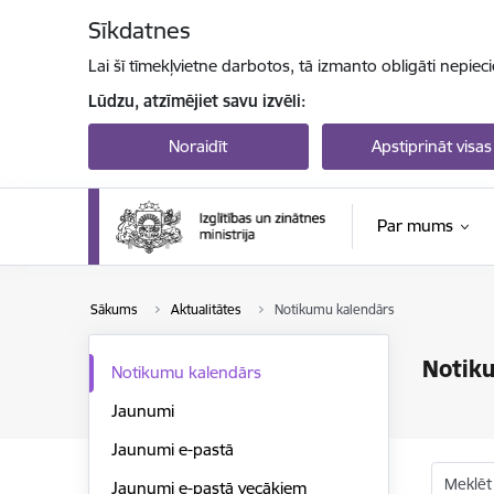
Pāriet uz lapas saturu
Sīkdatnes
Lai šī tīmekļvietne darbotos, tā izmanto obligāti nepiec
Lūdzu, atzīmējiet savu izvēli:
Noraidīt
Apstiprināt visas
Par mums
Sākums
Aktualitātes
Notikumu kalendārs
Notik
Notikumu kalendārs
Jaunumi
Jaunumi e-pastā
Meklēt
Jaunumi e-pastā vecākiem