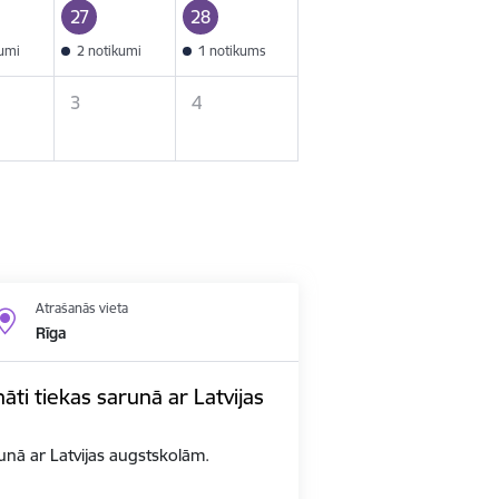
27
28
kumi
2 notikumi
1 notikums
3
4
Atrašanās vieta
Rīga
nāti tiekas sarunā ar Latvijas
arunā ar Latvijas augstskolām.