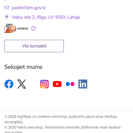
E-pasts:
pasts@izm.gov.lv
Vaļņu iela 2, Rīga, LV-1050, Latvija
Visi kontakti
Sekojiet mums
© 2026 Izglītības un zinātnes ministrija, publicētā satura visas tiesības
aizsargātas.
© 2020 Valsts kanceleja, Tīmekļvietņu vienotās platformas visas tiesības
aizsargātas.