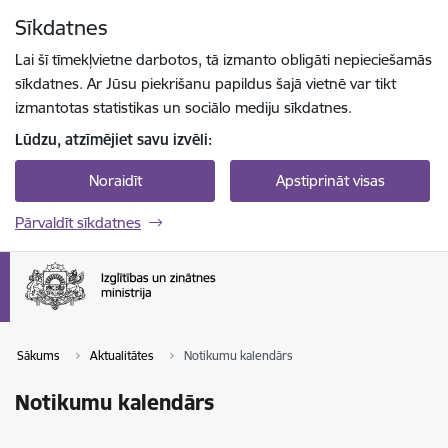
Pāriet uz lapas saturu
Sīkdatnes
Spied
lai meklētu
Enter
Lai šī tīmekļvietne darbotos, tā izmanto obligāti nepieciešamās
sīkdatnes. Ar Jūsu piekrišanu papildus šajā vietnē var tikt
izmantotas statistikas un sociālo mediju sīkdatnes.
Lūdzu, atzīmējiet savu izvēli:
Noraidīt
Apstiprināt visas
Pārvaldīt sīkdatnes
Sākums
Aktualitātes
Notikumu kalendārs
Notikumu kalendārs