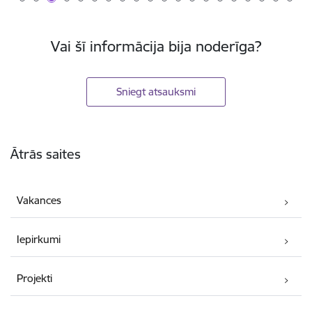
Vai šī informācija bija noderīga?
Sniegt atsauksmi
Kājene
Ātrās saites
Vakances
Iepirkumi
Projekti