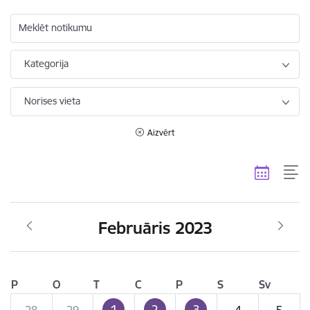
Meklēt notikumu
Kategorija
Norises vieta
Aizvērt
Februāris 2023
P
O
T
C
P
S
Sv
1
2
3
28
29
4
5