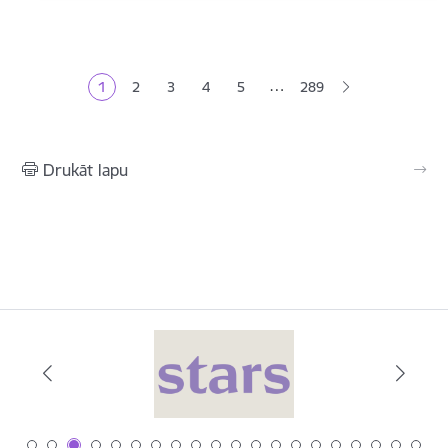
Lapošana
…
1
2
3
4
5
289
Pašreizējā lapa
Lapa
Lapa
Lapa
Lapa
Drukāt lapu