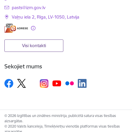
E-pasts:
pasts@izm.gov.lv
Vaļņu iela 2, Rīga, LV-1050, Latvija
Visi kontakti
Sekojiet mums
© 2026 Izglītības un zinātnes ministrija, publicētā satura visas tiesības
aizsargātas.
© 2020 Valsts kanceleja, Tīmekļvietņu vienotās platformas visas tiesības
aizsargātas.