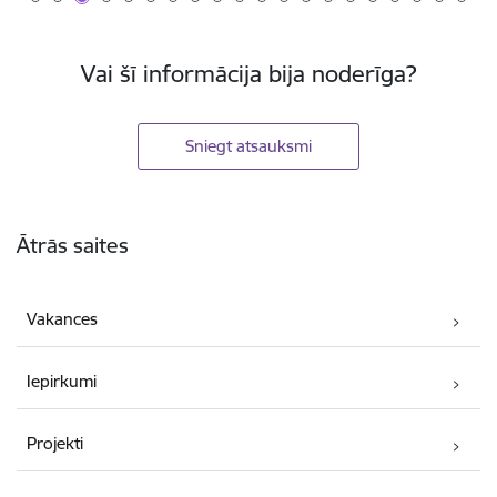
Vai šī informācija bija noderīga?
Sniegt atsauksmi
Kājene
Ātrās saites
Vakances
Iepirkumi
Projekti