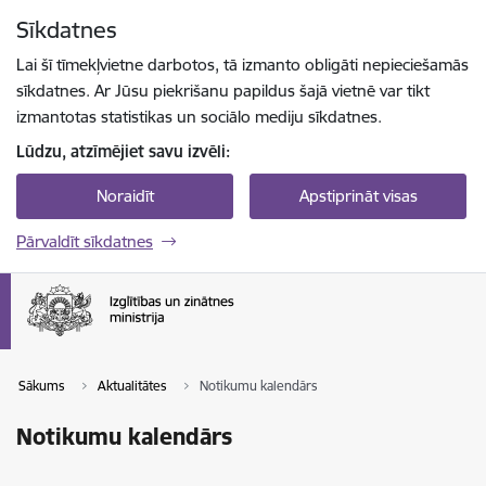
Pāriet uz lapas saturu
Sīkdatnes
Spied
lai meklētu
Enter
Lai šī tīmekļvietne darbotos, tā izmanto obligāti nepieciešamās
sīkdatnes. Ar Jūsu piekrišanu papildus šajā vietnē var tikt
izmantotas statistikas un sociālo mediju sīkdatnes.
Lūdzu, atzīmējiet savu izvēli:
Noraidīt
Apstiprināt visas
Pārvaldīt sīkdatnes
Sākums
Aktualitātes
Notikumu kalendārs
Notikumu kalendārs