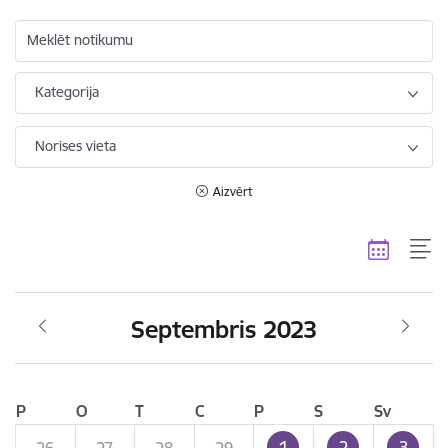
Meklēt notikumu
Kategorija
Norises vieta
Aizvērt
Septembris 2023
P
O
T
C
P
S
Sv
1
2
3
26
27
28
29