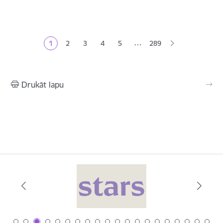
Lapošana
…
1
2
3
4
5
289
Pašreizējā lapa
Lapa
Lapa
Lapa
Lapa
Drukāt lapu