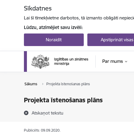
Pāriet uz lapas saturu
Sīkdatnes
Lai šī tīmekļvietne darbotos, tā izmanto obligāti nepiec
Lūdzu, atzīmējiet savu izvēli:
Noraidīt
Apstiprināt visas
Par mums
Sākums
Projekta īstenošanas plāns
Projekta īstenošanas plāns
Atskaņot tekstu
Publicēts: 09.09.2020.