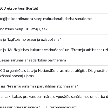
ECD ekspertiem (Parīzē)
atēģijas koordinatoru starpinstitucionālā darba sanāksme
stikas misija uz Latviju, t.sk.:
sija “Izglītojamo prasmju uzlabošana”
ija “Mūžizglītības kultūras veicināšana” un “Prasmju atbilstības u
sējās sarunas ar sadarbības partneriem
D organizētais Latviju Nacionālās prasmju stratēģijas Diagnostika
icēšanai prasmju jomā
ija “Prasmju sistēmas pārvaldības stiprināšana”
u, t.sk. Labas prakses seminārs, divpusējās sanāksmes un darba d
ijas par priekšlikumiem OECD rekomendācijām: