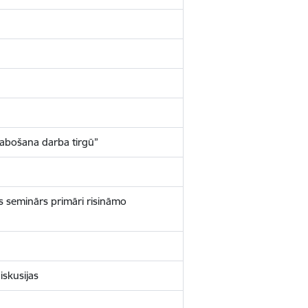
zlabošana darba tirgū”
s seminārs primāri risināmo
iskusijas