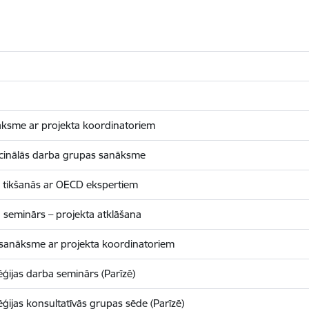
ksme ar projekta koordinatoriem
tucinālās darba grupas sanāksme
a tikšanās ar OECD ekspertiem
 seminārs – projekta atklāšana
sanāksme ar projekta koordinatoriem
ģijas darba seminārs (Parīzē)
ijas konsultatīvās grupas sēde (Parīzē)