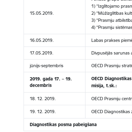
1) “Izglītojamo pras
15.05.2019.
2) “Mūžizglītības kul
3) “Prasmju atbilstī
4) “Prasmju sistēmas
16.05.2019.
Labas prakses piem
17.05.2019.
Divpusējās sarunas
jūnijs-septembris
OECD Prasmju stratē
OECD Diagnostikas 
2019. gada 17. – 19.
decembris
misija, t.sk.:
18. 12. 2019.
OECD Prasmju centra 
19. 12. 2019.
OECD Diagnostikas z
Diagnostikas posma pabeigšana