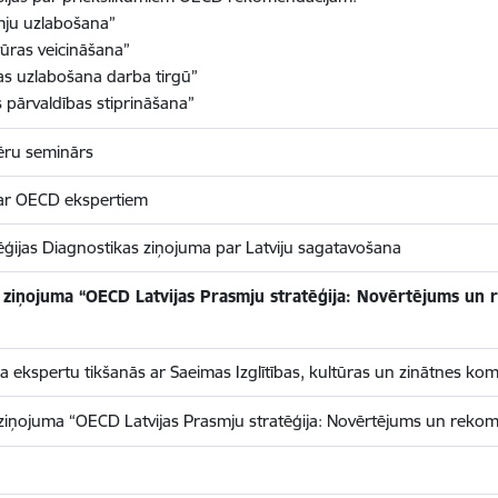
mju uzlabošana”
tūras veicināšana”
bas uzlabošana darba tirgū”
 pārvaldības stiprināšana”
ēru seminārs
 ar OECD ekspertiem
ģijas Diagnostikas ziņojuma par Latviju sagatavošana
ziņojuma “OECD Latvijas Prasmju stratēģija: Novērtējums un r
ekspertu tikšanās ar Saeimas Izglītības, kultūras un zinātnes komi
iņojuma “OECD Latvijas Prasmju stratēģija: Novērtējums un rekome