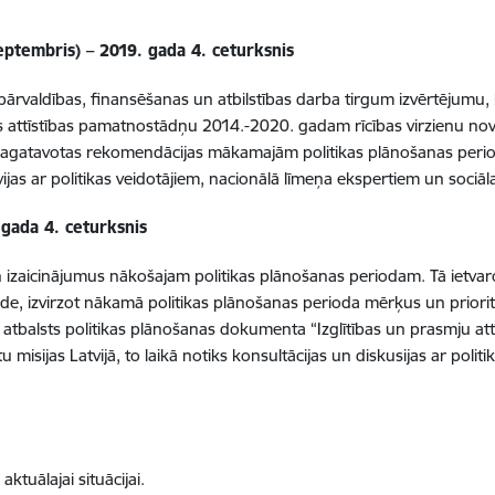
eptembris) – 2019. gada 4. ceturksnis
rvaldības, finansēšanas un atbilstības darba tirgum izvērtējumu, ba
as attīstības pamatnostādņu 2014.-2020. gadam rīcības virzienu novē
un sagatavotas rekomendācijas mākamajām politikas plānošanas peri
rvijas ar politikas veidotājiem, nacionālā līmeņa ekspertiem un sociā
 gada 4. ceturksnis
 izaicinājumus nākošajam politikas plānošanas periodam. Tā ietvaros
e, izvirzot nākamā politikas plānošanas perioda mērķus un prior
s atbalsts politikas plānošanas dokumenta “Izglītības un prasmju a
sijas Latvijā, to laikā notiks konsultācijas un diskusijas ar politi
ktuālajai situācijai.