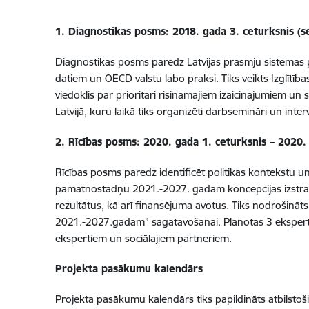
1. Diagnostikas posms: 2018. gada 3. ceturksnis (s
Diagnostikas posms paredz Latvijas prasmju sistēmas pā
datiem un OECD valstu labo praksi. Tiks veikts Izglītīb
viedoklis par prioritāri risināmajiem izaicinājumiem 
Latvijā, kuru laikā tiks organizēti darbsemināri un inte
2. Rīcības posms: 2020. gada 1. ceturksnis – 2020.
Rīcības posms paredz identificēt politikas kontekstu un
pamatnostādņu 2021.-2027. gadam koncepcijas izstrād
rezultātus, kā arī finansējuma avotus. Tiks nodrošināt
2021.-2027.gadam” sagatavošanai. Plānotas 3 ekspertu mi
ekspertiem un sociālajiem partneriem.
Projekta pasākumu kalendārs
Projekta pasākumu kalendārs tiks papildināts atbilstoši a