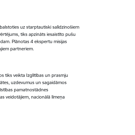
lstoties uz starptautiski salīdzinošiem
rtējums, tiks apzināts iesaistīto pušu
odam. Plānotas 4 ekspertu misijas
lajiem partneriem.
 tiks veikta Izglītības un prasmju
itātes, uzdevumus un sagaidāmos
ttīstības pamatnostādnes
kas veidotājiem, nacionālā līmeņa