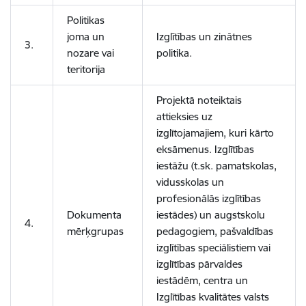
Politikas
joma un
Izglītības un zinātnes
3.
nozare vai
politika.
teritorija
Projektā noteiktais
attieksies uz
izglītojamajiem, kuri kārto
eksāmenus. Izglītības
iestāžu (t.sk. pamatskolas,
vidusskolas un
profesionālās izglītības
Dokumenta
iestādes) un augstskolu
4.
mērķgrupas
pedagogiem, pašvaldības
izglītības speciālistiem vai
izglītības pārvaldes
iestādēm, centra un
Izglītības kvalitātes valsts