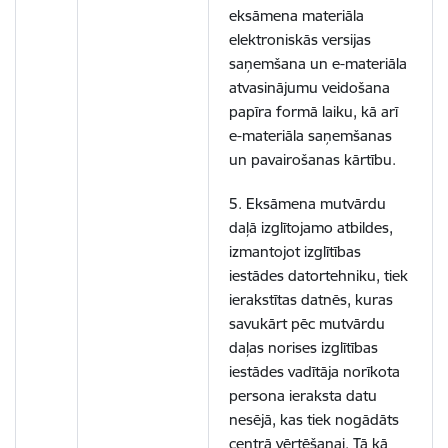
eksāmena materiāla
elektroniskās versijas
saņemšana un e-materiāla
atvasinājumu veidošana
papīra formā laiku, kā arī
e-materiāla saņemšanas
un pavairošanas kārtību.
5. Eksāmena mutvārdu
daļā izglītojamo atbildes,
izmantojot izglītības
iestādes datortehniku, tiek
ierakstītas datnēs, kuras
savukārt pēc mutvārdu
daļas norises izglītības
iestādes vadītāja norīkota
persona ieraksta datu
nesējā, kas tiek nogādāts
centrā vērtēšanai. Tā kā