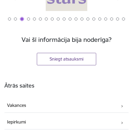
Vai šī informācija bija noderīga?
Sniegt atsauksmi
Kājene
Ātrās saites
Vakances
Iepirkumi