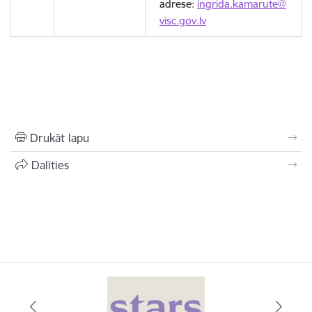
adrese:
ingrida.kamarute@
visc.gov.lv
Drukāt lapu
Dalīties