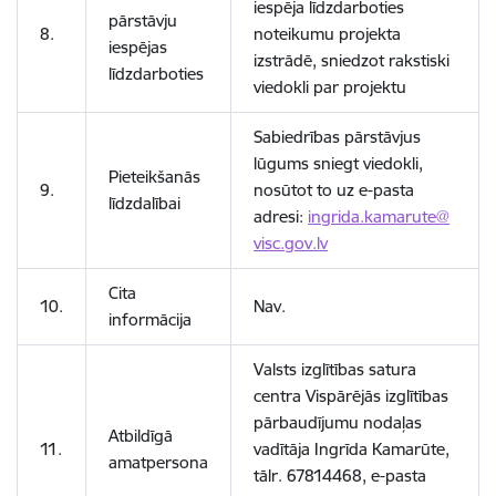
iespēja līdzdarboties
pārstāvju
8.
noteikumu projekta
iespējas
izstrādē, sniedzot rakstiski
līdzdarboties
viedokli par projektu
Sabiedrības pārstāvjus
lūgums sniegt viedokli,
Pieteikšanās
9.
nosūtot to uz e-pasta
līdzdalībai
adresi:
ingrida.kamarute@
visc.gov.lv
Cita
10.
Nav.
informācija
Valsts izglītības satura
centra Vispārējās izglītības
pārbaudījumu nodaļas
Atbildīgā
11.
vadītāja Ingrīda Kamarūte,
amatpersona
tālr. 67814468, e-pasta