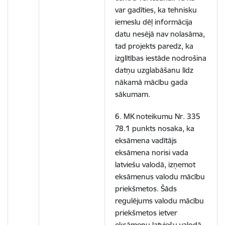
var gadīties, ka tehnisku
iemeslu dēļ informācija
datu nesējā nav nolasāma,
tad projekts paredz, ka
izglītības iestāde nodrošina
datņu uzglabāšanu līdz
nākamā mācību gada
sākumam.
6. MK noteikumu Nr. 335
78.1 punkts nosaka, ka
eksāmena vadītājs
eksāmena norisi vada
latviešu valodā, izņemot
eksāmenus valodu mācību
priekšmetos. Šāds
regulējums valodu mācību
priekšmetos ietver
eksāmenu latviešu valodā