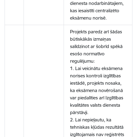
dienesta nodarbinātajiem,
kas iesaistīti centralizēto
eksāmenu norisē.
Projekts paredz arī šādas
būtiskākās izmaiņas
salīdzinot ar šobrīd spēkā
esošo normatīvo
regulējumu:
1. Lai veicinātu eksāmena
norises kontroli izglītības
iestādē, projekts nosaka,
ka eksāmena novērošanā
var piedalīties arī Izglītības
kvalitātes valsts dienesta
pārstāvji.
2. Lai nepieļautu, ka
tehniskas kļūdas rezultātā
izglītojamais nav reģistrēts