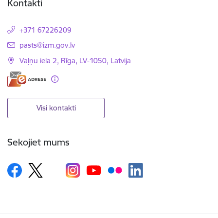
Kontakti
+371 67226209
E-pasts:
pasts@izm.gov.lv
Vaļņu iela 2, Rīga, LV-1050, Latvija
Visi kontakti
Sekojiet mums