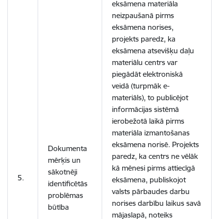
eksāmena materiāla
neizpaušanā pirms
eksāmena norises,
projekts paredz, ka
eksāmena atsevišķu daļu
materiālu centrs var
piegādāt elektroniskā
veidā (turpmāk e-
materiāls), to publicējot
informācijas sistēmā
ierobežotā laikā pirms
materiāla izmantošanas
eksāmena norisē. Projekts
Dokumenta
paredz, ka centrs ne vēlāk
mērķis un
kā mēnesi pirms attiecīgā
sākotnēji
5.
eksāmena, publiskojot
identificētās
valsts pārbaudes darbu
problēmas
norises darbību laikus savā
būtība
mājaslapā, noteiks