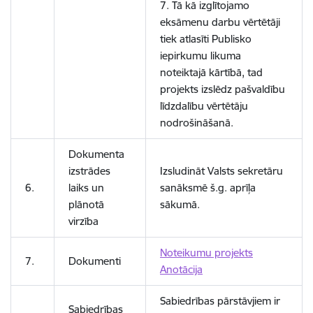
7. Tā kā izglītojamo
eksāmenu darbu vērtētāji
tiek atlasīti Publisko
iepirkumu likuma
noteiktajā kārtībā, tad
projekts izslēdz pašvaldību
līdzdalību vērtētāju
nodrošināšanā.
Dokumenta
izstrādes
Izsludināt Valsts sekretāru
6.
laiks un
sanāksmē š.g. aprīļa
plānotā
sākumā.
virzība
Noteikumu projekts
7.
Dokumenti
Anotācija
Sabiedrības pārstāvjiem ir
Sabiedrības