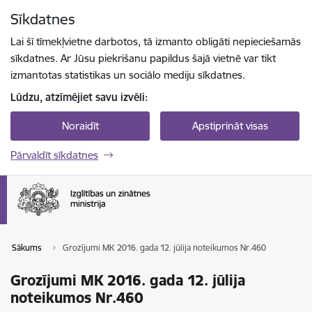
Pāriet uz lapas saturu
Sīkdatnes
Spied
lai meklētu
Enter
Lai šī tīmekļvietne darbotos, tā izmanto obligāti nepieciešamās
sīkdatnes. Ar Jūsu piekrišanu papildus šajā vietnē var tikt
izmantotas statistikas un sociālo mediju sīkdatnes.
Lūdzu, atzīmējiet savu izvēli:
Noraidīt
Apstiprināt visas
Pārvaldīt sīkdatnes
Sākums
Grozījumi MK 2016. gada 12. jūlija noteikumos Nr.460
Grozījumi MK 2016. gada 12. jūlija
noteikumos Nr.460