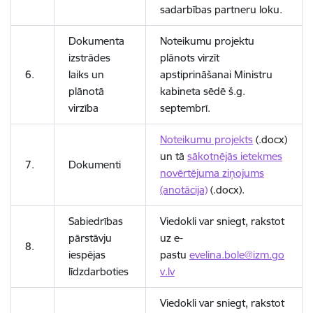
sadarbības partneru loku.
Dokumenta
Noteikumu projektu
izstrādes
plānots virzīt
6.
laiks un
apstiprināšanai Ministru
plānotā
kabineta sēdē š.g.
virzība
septembrī.
Noteikumu projekts
(.docx)
un tā
sākotnējās ietekmes
7.
Dokumenti
novērtējuma ziņojums
(anotācija)
(.docx).
Sabiedrības
Viedokli var sniegt, rakstot
pārstāvju
uz e-
8.
iespējas
pastu
evelina.bole@izm.go
līdzdarboties
v.lv
Viedokli var sniegt, rakstot