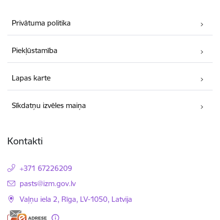
Privātuma politika
Piekļūstamība
Lapas karte
Sīkdatņu izvēles maiņa
Kontakti
+371 67226209
E-pasts:
pasts@izm.gov.lv
Vaļņu iela 2, Rīga, LV-1050, Latvija