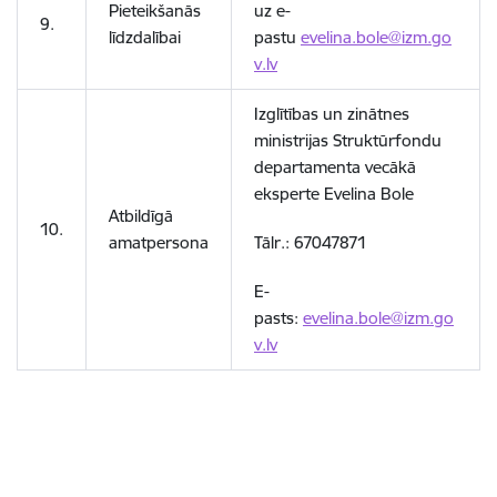
Pieteikšanās
uz e-
9.
līdzdalībai
pastu
evelina.bole@izm.go
v.lv
Izglītības un zinātnes
ministrijas Struktūrfondu
departamenta vecākā
eksperte Evelina Bole
Atbildīgā
10.
amatpersona
Tālr.: 67047871
E-
pasts:
evelina.bole@izm.go
v.lv