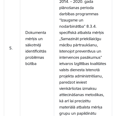
2014. – 2020. gada
plānošanas perioda
darbības programmas
“Izaugsme un
nodarbinātība” 8.3.4.
Dokumenta
specifiskā atbalsta mērķis
mērķis un
„Samazināt priekšlaicīgu
sākotnēji
mācību pārtraukšanu,
5.
identificētās
īstenojot preventīvus un
problēmas
intervences pasākumus”
būtība
ietvaros Izglītības kvalitātes
valsts dienesta īstenotā
projekta administrēšanu,
paredzot ieviest
vienkāršotas izmaksu
attiecināšanas metodikas,
kā arī lai precizētu
materiālā atbalsta mērķa
grupu un papildinātu