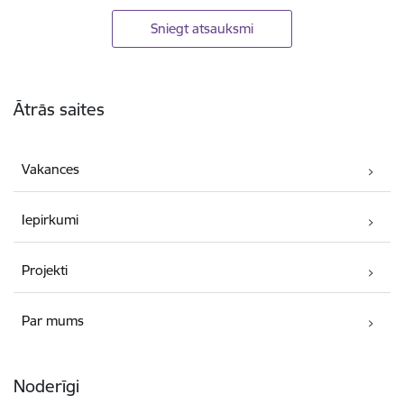
Sniegt atsauksmi
Kājene
Ātrās saites
Vakances
Iepirkumi
Projekti
Par mums
Noderīgi