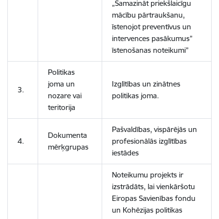
„Samazināt priekšlaicīgu
mācību pārtraukšanu,
īstenojot preventīvus un
intervences pasākumus”
īstenošanas noteikumi”
Politikas
joma un
Izglītības un zinātnes
3.
nozare vai
politikas joma.
teritorija
Pašvaldības, vispārējās un
Dokumenta
4.
profesionālās izglītības
mērķgrupas
iestādes
Noteikumu projekts ir
izstrādāts, lai vienkāršotu
Eiropas Savienības fondu
un Kohēzijas politikas