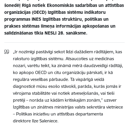
šonedēļ Rīgā notiek Ekonomiskās sadarbības un attīstības
organizācijas (OECD) Izglītības sistēmu indikatoru
programmas INES Izglītības struktūru, politikas un
prakses sistēmas līmeņa informācijas apkopošanas un
salīdzināšanas tīkla NESLI 28. sanāksme.
„Ir nozīmīgi pastāvīgi sekot līdzi dažādiem rādītājiem, kas
raksturo izglītības sistēmu. Atsaucoties uz medicīnas
nozari, varētu teikt, ka zināmā mērā daudzveidīgi rādītāji,
ko apkopo OECD un citu organizāciju pārskati, ir kā
regulāra veselības pārbaude. Tā vispārīgā veidā
diagnosticē mūsu esošo stāvokli, parāda, kurās jomās ir
vērojama stabilitāte vai notiek atveseļošanās, vai tieši
pretēji – norāda uz kādām kritiskajām zonām,” uzsver
Izglītības un zinātnes ministrijas valsts sekretāra vietniece
– Politikas iniciatīvu un attīstības departamenta
direktore Ilze Saleniece.