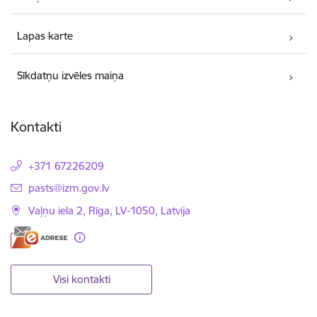
Lapas karte
Sīkdatņu izvēles maiņa
Kontakti
+371 67226209
E-pasts:
pasts@izm.gov.lv
Vaļņu iela 2, Rīga, LV-1050, Latvija
Visi kontakti