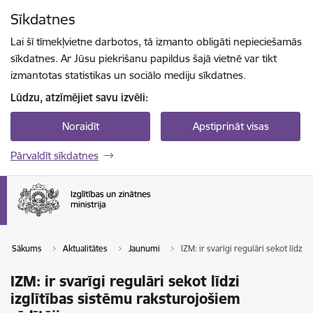
Pāriet uz lapas saturu
Sīkdatnes
Spied
lai meklētu
Enter
Lai šī tīmekļvietne darbotos, tā izmanto obligāti nepieciešamās
sīkdatnes. Ar Jūsu piekrišanu papildus šajā vietnē var tikt
izmantotas statistikas un sociālo mediju sīkdatnes.
Lūdzu, atzīmējiet savu izvēli:
Noraidīt
Apstiprināt visas
Pārvaldīt sīkdatnes
Sākums
Aktualitātes
Jaunumi
IZM: ir svarīgi regulāri sekot līdzi
IZM: ir svarīgi regulāri sekot līdzi
izglītības sistēmu raksturojošiem