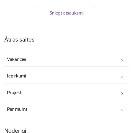
Sniegt atsauksmi
Kājene
Ātrās saites
Vakances
Iepirkumi
Projekti
Par mums
Noderīgi