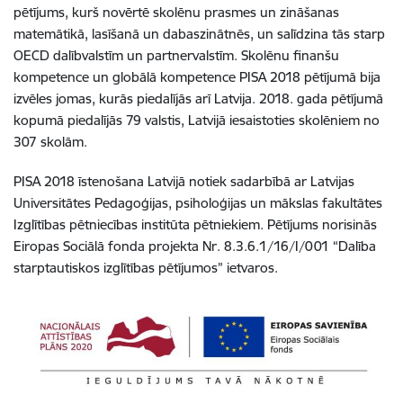
pētījums, kurš novērtē skolēnu prasmes un zināšanas
matemātikā, lasīšanā un dabaszinātnēs, un salīdzina tās starp
OECD dalībvalstīm un partnervalstīm. Skolēnu finanšu
kompetence un globālā kompetence PISA 2018 pētījumā bija
izvēles jomas, kurās piedalījās arī Latvija. 2018. gada pētījumā
kopumā piedalījās 79 valstis, Latvijā iesaistoties skolēniem no
307 skolām.
PISA 2018 īstenošana Latvijā notiek sadarbībā ar Latvijas
Universitātes Pedagoģijas, psiholoģijas un mākslas fakultātes
Izglītības pētniecības institūta pētniekiem. Pētījums norisinās
Eiropas Sociālā fonda projekta Nr. 8.3.6.1/16/I/001 “Dalība
starptautiskos izglītības pētījumos” ietvaros.