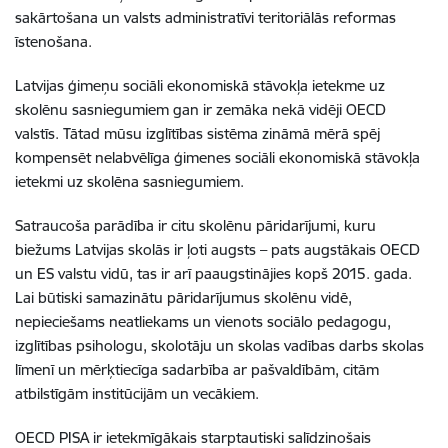
sakārtošana un valsts administratīvi teritoriālās reformas
īstenošana.
Latvijas ģimeņu sociāli ekonomiskā stāvokļa ietekme uz
skolēnu sasniegumiem gan ir zemāka nekā vidēji OECD
valstīs. Tātad mūsu izglītības sistēma zināmā mērā spēj
kompensēt nelabvēlīga ģimenes sociāli ekonomiskā stāvokļa
ietekmi uz skolēna sasniegumiem.
Satraucoša parādība ir citu skolēnu pāridarījumi, kuru
biežums Latvijas skolās ir ļoti augsts – pats augstākais OECD
un ES valstu vidū, tas ir arī paaugstinājies kopš 2015. gada.
Lai būtiski samazinātu pāridarījumus skolēnu vidē,
nepieciešams neatliekams un vienots sociālo pedagogu,
izglītības psihologu, skolotāju un skolas vadības darbs skolas
līmenī un mērķtiecīga sadarbība ar pašvaldībām, citām
atbilstīgām institūcijām un vecākiem.
OECD PISA ir ietekmīgākais starptautiski salīdzinošais