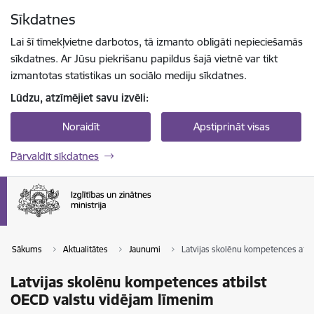
Pāriet uz lapas saturu
Sīkdatnes
Spied
lai meklētu
Enter
Lai šī tīmekļvietne darbotos, tā izmanto obligāti nepieciešamās
sīkdatnes. Ar Jūsu piekrišanu papildus šajā vietnē var tikt
izmantotas statistikas un sociālo mediju sīkdatnes.
Lūdzu, atzīmējiet savu izvēli:
Noraidīt
Apstiprināt visas
Pārvaldīt sīkdatnes
Sākums
Aktualitātes
Jaunumi
Latvijas skolēnu kompetences atbi
Latvijas skolēnu kompetences atbilst
OECD valstu vidējam līmenim