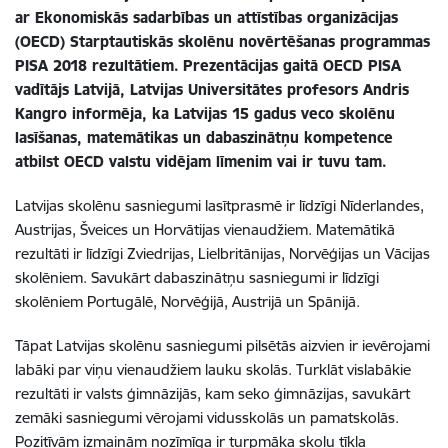
ar Ekonomiskās sadarbības un attīstības organizācijas
(OECD) Starptautiskās skolēnu novērtēšanas programmas
PISA 2018 rezultātiem.
Prezentācijas gaitā OECD PISA
vadītājs Latvijā, Latvijas Universitātes profesors Andris
Kangro informēja, ka Latvijas 15 gadus veco skolēnu
lasīšanas, matemātikas un dabaszinātņu kompetence
atbilst OECD valstu vidējam līmenim vai ir tuvu tam.
Latvijas skolēnu sasniegumi lasītprasmē ir līdzīgi Nīderlandes,
Austrijas, Šveices un Horvātijas vienaudžiem. Matemātikā
rezultāti ir līdzīgi Zviedrijas, Lielbritānijas, Norvēģijas un Vācijas
skolēniem. Savukārt dabaszinātņu sasniegumi ir līdzīgi
skolēniem Portugālē, Norvēģijā, Austrijā un Spānijā.
Tāpat Latvijas skolēnu sasniegumi pilsētās aizvien ir ievērojami
labāki par viņu vienaudžiem lauku skolās. Turklāt vislabākie
rezultāti ir valsts ģimnāzijās, kam seko ģimnāzijas, savukārt
zemāki sasniegumi vērojami vidusskolās un pamatskolās.
Pozitīvām izmaiņām nozīmīga ir turpmāka skolu tīkla