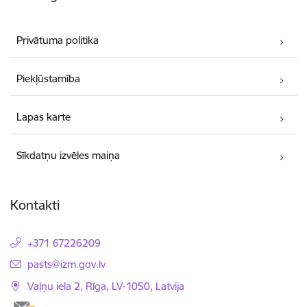
Privātuma politika
Piekļūstamība
Lapas karte
Sīkdatņu izvēles maiņa
Kontakti
+371 67226209
E-pasts:
pasts@izm.gov.lv
Vaļņu iela 2, Rīga, LV-1050, Latvija