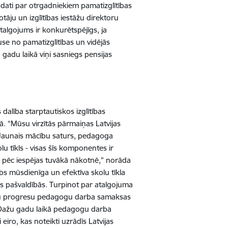
 dati par otrgadniekiem pamatizglītības
tāju un izglītības iestāžu direktoru
talgojums ir konkurētspējīgs, ja
 puse no pamatizglītības un vidējās
 gadu laikā viņi sasniegs pensijas
 dalība starptautiskos izglītības
nā. “Mūsu virzītās pārmaiņas Latvijas
ē. Jaunais mācību saturs, pedagoga
u tīkls - visas šīs komponentes ir
ātus pēc iespējas tuvākā nākotnē,” norāda
rbs mūsdienīga un efektīva skolu tīkla
s pašvaldībās. Turpinot par atalgojuma
isku progresu pedagogu darba samaksas
 “Dažu gadu laikā pedagogu darba
eiro, kas noteikti uzrādīs Latvijas