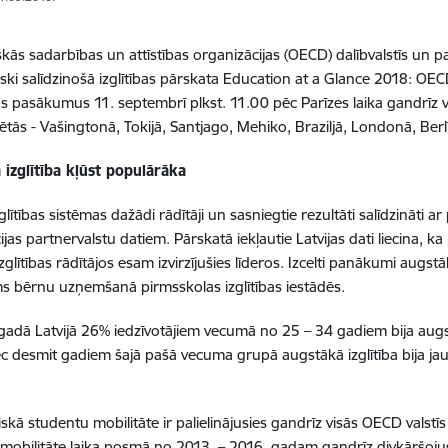
ās sadarbības un attīstības organizācijas (OECD) dalībvalstīs un pa
iski salīdzinošā izglītības pārskata Education at a Glance 2018: OEC
s pasākumus 11. septembrī plkst. 11.00 pēc Parīzes laika gandrīz v
ētās - Vašingtonā, Tokijā, Santjago, Mehiko, Braziljā, Londonā, Berlī
izglītība kļūst populārāka
zglītības sistēmas dažādi rādītāji un sasniegtie rezultāti salīdzināti
jas partnervalstu datiem. Pārskatā iekļautie Latvijas dati liecina, ka
zglītības rādītājos esam izvirzījušies līderos. Izcelti panākumi augstāk
 bērnu uzņemšanā pirmsskolas izglītības iestādēs.
gadā Latvijā 26% iedzīvotājiem vecumā no 25 – 34 gadiem bija augstā
ēc desmit gadiem šajā pašā vecuma grupā augstākā izglītība bija jau 
skā studentu mobilitāte ir palielinājusies gandrīz visās OECD valstīs
mobilitāte laika posmā no 2013. – 2016. gadam gandrīz divkāršojusi