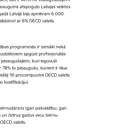
ieaugums atspoguļo Latvijas veiktos
 gadā Latvijā bija apmēram 6 000
līdzinot ar 6% OECD valstīs.
glītības programmās ir zemāki nekā
s audzēkņiem apgūst profesionālās
pieaugušajiem, kuri ieguvuši
ar 78% to pieaugušo, kuriem ir tikai
 vidēji 10 procentpunkti OECD valstīs
 kvalifikāciju).
bērnudārzos (gan pašvaldību, gan
% un četrus gadus vecu bērnu
 OECD valstīs.