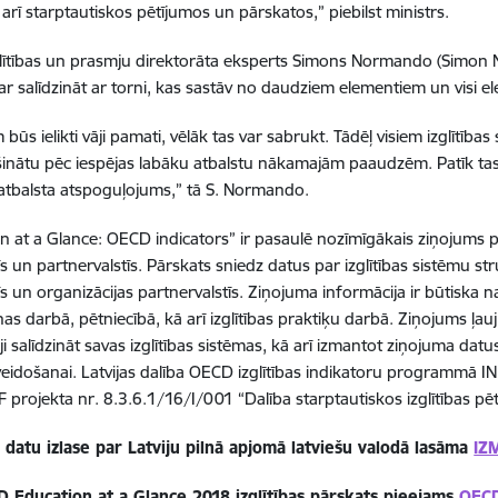
arī starptautiskos pētījumos un pārskatos,” piebilst ministrs.
ītības un prasmju direktorāta eksperts Simons Normando (Simon N
r salīdzināt ar torni, kas sastāv no daudziem elementiem un visi elem
 būs ielikti vāji pamati, vēlāk tas var sabrukt. Tādēļ visiem izglītīb
šinātu pēc iespējas labāku atbalstu nākamajām paaudzēm. Patīk t
tbalsta atspoguļojums,” tā S. Normando.
n at a Glance: OECD indicators” ir pasaulē nozīmīgākais ziņojums pa
tīs un partnervalstīs. Pārskats sniedz datus par izglītības sistēm
īs un organizācijas partnervalstīs. Ziņojuma informācija ir būtiska n
as darbā, pētniecībā, kā arī izglītības praktiķu darbā. Ziņojums ļa
i salīdzināt savas izglītības sistēmas, kā arī izmantot ziņojuma datus 
 veidošanai. Latvijas dalība OECD izglītības indikatoru programmā I
F projekta nr. 8.3.6.1/16/I/001 “Dalība starptautiskos izglītības pē
 datu izlase par Latviju pilnā apjomā latviešu valodā lasāma
IZ
D Education at a Glance 2018 izglītības pārskats pieejams
OECD