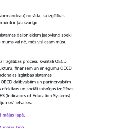
ormandeau) norāda, ka izglītības
enti ir ļoti svarīgi:
as sistēmas dalībniekiem jāapvieno spēki,
as mums vai nē, mēs visi esam mūsu
r izglītības procesu kvalitāti OECD
u struktūru, finansēm un sniegumu OECD
acionālās izglītības sistēmas
uj OECD dalībvalstīm un partnervalstīm
efektīvas un sociāli taisnīgas izglītības
NES (Indicators of Education Systems)
tījumos” ietvaros.
M mājas lapā
.
 mājas lapā.