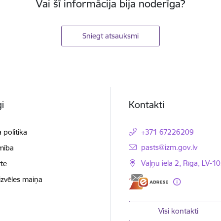
Vai šī informācija bija noderīga?
Sniegt atsauksmi
i
Kontakti
 politika
+371 67226209
E-pasts:
pasts@izm.gov.lv
mība
Vaļņu iela 2, Rīga, LV-10
te
izvēles maiņa
Visi kontakti