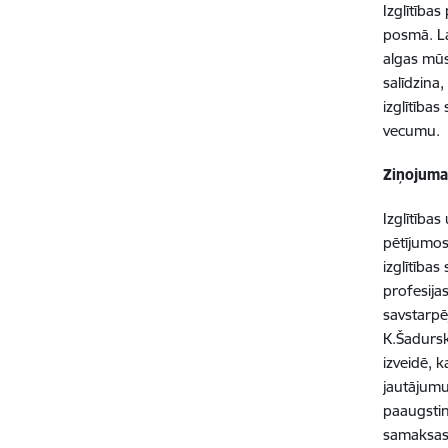
Izglītība
posmā. La
algas mūs
salīdzina,
izglītība
vecumu.
Ziņojuma 
Izglītības
pētījumos
izglītība
profesija
savstarpēj
K.Šadursk
izveidē, 
jautājumu
paaugstin
samaksas 