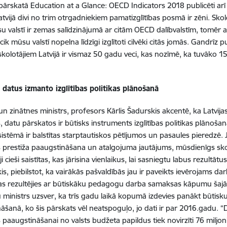
s pārskatā Education at a Glance: OECD Indicators 2018 publicēti arī
tvijā divi no trim otrgadniekiem pamatizglītības posmā ir zēni. Skolo
u valstī ir zemas salīdzinājumā ar citām OECD dalībvalstīm, tomēr a
 cik mūsu valstī nopelna līdzīgi izglītoti cilvēki citās jomās. Gandrīz
s skolotājiem Latvijā ir vismaz 50 gadu veci, kas nozīmē, ka tuvāko 15
datus izmanto izglītības politikas plānošanā
 un zinātnes ministrs, profesors Kārlis Šadurskis akcentē, ka Latvijas
, datu pārskatos ir būtisks instruments izglītības politikas plānoša
s sistēmā ir balstītas starptautiskos pētījumos un pasaules pieredz
s prestiža paaugstināšana un atalgojuma jautājums, mūsdienīgs skol
i cieši saistītas, kas jārisina vienlaikus, lai sasniegtu labus rezult
is, piebilstot, ka vairākās pašvaldībās jau ir paveikts ievērojams da
kas rezultējies ar būtiskāku pedagogu darba samaksas kāpumu šajā
 ministrs uzsver, ka trīs gadu laikā kopumā izdevies panākt būt
āšanā, ko šis pārskats vēl neatspoguļo, jo dati ir par 2016.gadu.
paaugstināšanai no valsts budžeta papildus tiek novirzīti 76 miljoni 