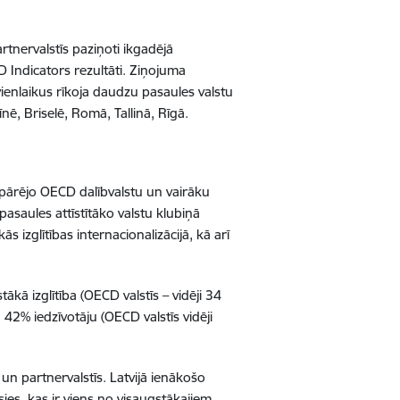
rtnervalstīs paziņoti ikgadējā
D Indicators rezultāti. Ziņojuma
ienlaikus rīkoja daudzu pasaules valstu
nē, Briselē, Romā, Tallinā, Rīgā.
 ar pārējo OECD dalībvalstu un vairāku
 pasaules attīstītāko valstu klubiņā
ās izglītības internacionalizācijā, kā arī
kā izglītība (OECD valstīs – vidēji 34
42% iedzīvotāju (OECD valstīs vidēji
 un partnervalstīs. Latvijā ienākošo
es, kas ir viens no visaugstākajiem