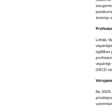
izaugsmes
pasākumus
ārzemju s
Profesion
Latvijā, 
vispārējā
izglītība
profesionā
vispārējā
(OECD vid
Vērojams
No 2005.
privātajo
uzņemšanā