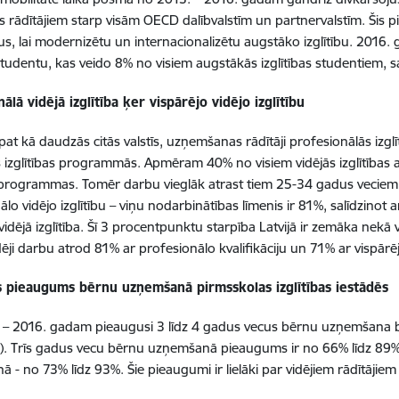
 rādītājiem starp visām OECD dalībvalstīm un partnervalstīm. Šis p
, lai modernizētu un internacionalizētu augstāko izglītību. 2016.
tudentu, kas veido 8% no visiem augstākās izglītības studentiem, sa
ālā vidējā izglītība ķer vispārējo vidējo izglītību
tāpat kā daudzās citās valstīs, uzņemšanas rādītāji profesionālās iz
s izglītības programmās. Apmēram 40% no visiem vidējās izglītība
s programmas. Tomēr darbu vieglāk atrast tiem 25-34 gadus veciem 
lo vidējo izglītību – viņu nodarbinātības līmenis ir 81%, salīdzinot 
 vidējā izglītība. Šī 3 procentpunktu starpība Latvijā ir zemāka nekā
ēji darbu atrod 81% ar profesionālo kvalifikāciju un 71% ar vispārējo
 pieaugums bērnu uzņemšanā pirmsskolas izglītības iestādēs
 – 2016. gadam pieaugusi 3 līdz 4 gadus vecus bērnu uzņemšana 
s). Trīs gadus vecu bērnu uzņemšanā pieaugums ir no 66% līdz 89
 - no 73% līdz 93%. Šie pieaugumi ir lielāki par vidējiem rādītājiem