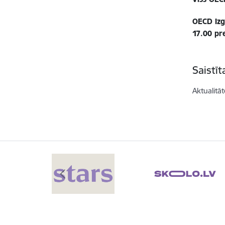
OECD Izg
17.00 pr
Saistī
Aktualitāt