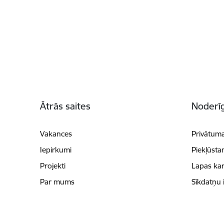
Kājene
Ātrās saites
Noderīg
Vakances
Privātuma
Iepirkumi
Piekļūsta
Projekti
Lapas kar
Par mums
Sīkdatņu 