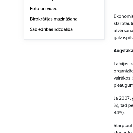
Foto un video
Ekonomisk
Birokrātijas mazināšana
starptaut
Sabiedrības līdzdalība
atvēršana
galvaspils
Augstākā 
Latvijas i
organizāci
vairākos i
pieaugums
Ja 2007. 
%), tad p
44%).
Starptauti
studentu 