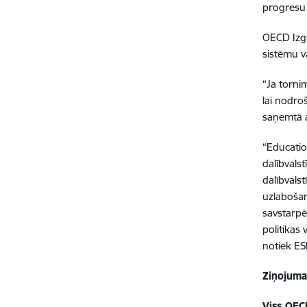
progresu 
OECD Izgl
sistēmu va
“Ja tornim
lai nodro
saņemtā a
“Educatio
dalībvals
dalībvalst
uzlabošan
savstarpēj
politikas
notiek ES
Ziņojuma
Viss OEC