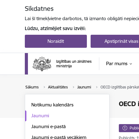
Pāriet uz lapas saturu
Sīkdatnes
Lai šī tīmekļvietne darbotos, tā izmanto obligāti nepiec
Lūdzu, atzīmējiet savu izvēli:
Noraidīt
Apstiprināt visas
Par mums
Sākums
Aktualitātes
Jaunumi
OECD izglītības pārskatā
OECD i
Notikumu kalendārs
Jaunumi
Jaunumi e-pastā
Publi
Jaunumi e-pastā vecākiem
Publicēts: 