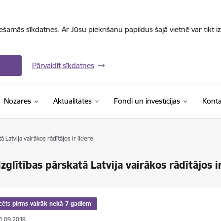
iešamās sīkdatnes. Ar Jūsu piekrišanu papildus šajā vietnē var tikt i
Pārvaldīt sīkdatnes
Nozares
Aktualitātes
Fondi un investīcijas
Konta
 Latvija vairākos rādītājos ir līdere
zglītības pārskatā Latvija vairākos rādītājos i
cēts
pirms vairāk nekā 7 gadiem
11.09.2018.