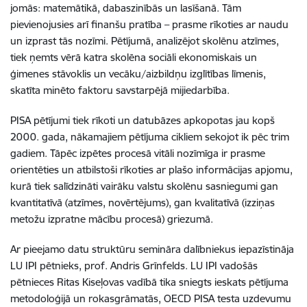
jomās: matemātikā, dabaszinībās un lasīšanā. Tām
pievienojusies arī finanšu pratība – prasme rīkoties ar naudu
un izprast tās nozīmi. Pētījumā, analizējot skolēnu atzīmes,
tiek ņemts vērā katra skolēna sociāli ekonomiskais un
ģimenes stāvoklis un vecāku/aizbildņu izglītības līmenis,
skatīta minēto faktoru savstarpējā mijiedarbība.
PISA pētījumi tiek rīkoti un datubāzes apkopotas jau kopš
2000. gada, nākamajiem pētījuma cikliem sekojot ik pēc trim
gadiem. Tāpēc izpētes procesā vitāli nozīmīga ir prasme
orientēties un atbilstoši rīkoties ar plašo informācijas apjomu,
kurā tiek salīdzināti vairāku valstu skolēnu sasniegumi gan
kvantitatīvā (atzīmes, novērtējums), gan kvalitatīvā (izziņas
metožu izpratne mācību procesā) griezumā.
Ar pieejamo datu struktūru semināra dalībniekus iepazīstināja
LU IPI pētnieks, prof. Andris Grīnfelds. LU IPI vadošās
pētnieces Ritas Kiseļovas vadībā tika sniegts ieskats pētījuma
metodoloģijā un rokasgrāmatās, OECD PISA testa uzdevumu