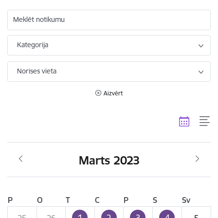
Meklēt notikumu
Kategorija
Norises vieta
Aizvērt
Marts 2023
P
O
T
C
P
S
Sv
1
2
3
4
25
26
5