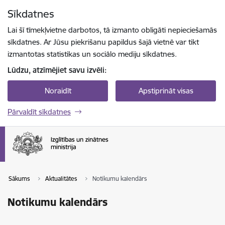
Pāriet uz lapas saturu
Sīkdatnes
Spied
lai meklētu
Enter
Lai šī tīmekļvietne darbotos, tā izmanto obligāti nepieciešamās
sīkdatnes. Ar Jūsu piekrišanu papildus šajā vietnē var tikt
izmantotas statistikas un sociālo mediju sīkdatnes.
Lūdzu, atzīmējiet savu izvēli:
Noraidīt
Apstiprināt visas
Pārvaldīt sīkdatnes
Sākums
Aktualitātes
Notikumu kalendārs
Notikumu kalendārs