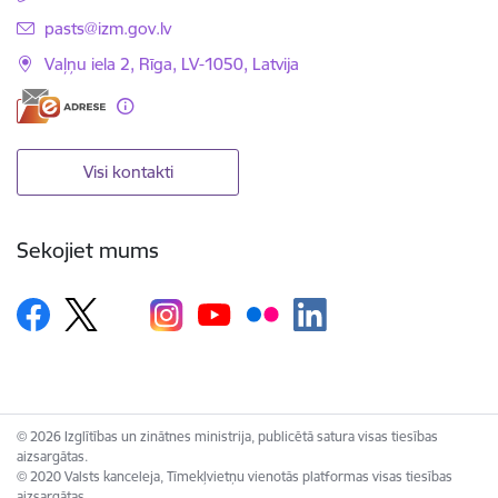
E-pasts:
pasts@izm.gov.lv
Vaļņu iela 2, Rīga, LV-1050, Latvija
Visi kontakti
Sekojiet mums
© 2026 Izglītības un zinātnes ministrija, publicētā satura visas tiesības
aizsargātas.
© 2020 Valsts kanceleja, Tīmekļvietņu vienotās platformas visas tiesības
aizsargātas.