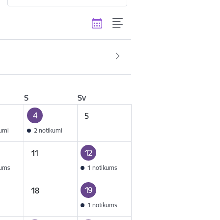
S
Sv
4
5
kumi
2 notikumi
12
11
kums
1 notikums
19
18
1 notikums