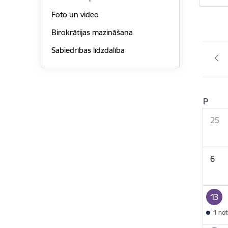
Foto un video
Birokrātijas mazināšana
Sabiedrības līdzdalība
P
25
6
13
1 no