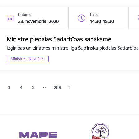
Datums
Laiks
23. novembris, 2020
14.30–15.30
Ministre piedalās Sadarbības sanāksmē
Izglītības un zinātnes ministre Ilga Šuplinska piedalās Sadarbī
Ministres aktivitātes
ana
…
3
4
5
289
jā lapa
pa
Lapa
Lapa
Lapa