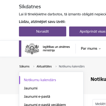
Pāriet uz lapas saturu
Sīkdatnes
Lai šī tīmekļvietne darbotos, tā izmanto obligāti nepiec
Lūdzu, atzīmējiet savu izvēli:
Noraidīt
Apstiprināt visas
Par mums
Sākums
Aktualitātes
Notikumu kalendārs
Notik
Notikumu kalendārs
Jaunumi
Jaunumi e-pastā
Meklēt
Jaunumi e-pastā vecākiem