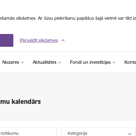
iešamās sīkdatnes. Ar Jūsu piekrišanu papildus šajā vietnē var tikt i
Pārvaldīt sīkdatnes
Nozares
Aktualitātes
Fondi un investīcijas
Konta
umu kalendārs
 notikumu
Kategorija