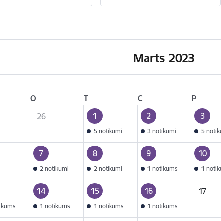
Marts 2023
O
T
C
P
1
2
3
26
5 notikumi
3 notikumi
5 noti
7
8
9
10
2 notikumi
2 notikumi
1 notikums
1 noti
14
15
16
17
tikums
1 notikums
1 notikums
1 notikums