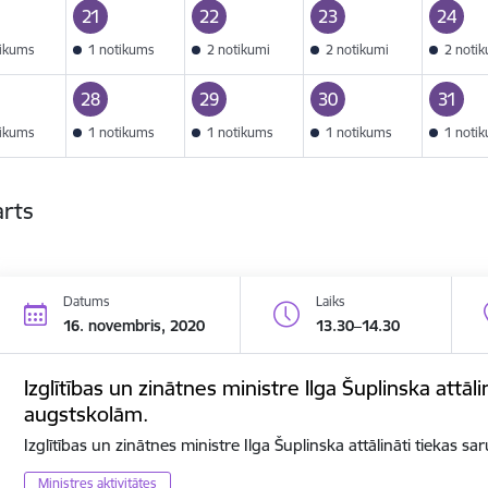
21
22
23
24
tikums
1 notikums
2 notikumi
2 notikumi
2 noti
28
29
30
31
tikums
1 notikums
1 notikums
1 notikums
1 noti
arts
Datums
Laiks
16. novembris, 2020
13.30–14.30
Izglītības un zinātnes ministre Ilga Šuplinska attāli
augstskolām.
Izglītības un zinātnes ministre Ilga Šuplinska attālināti tiekas s
Ministres aktivitātes