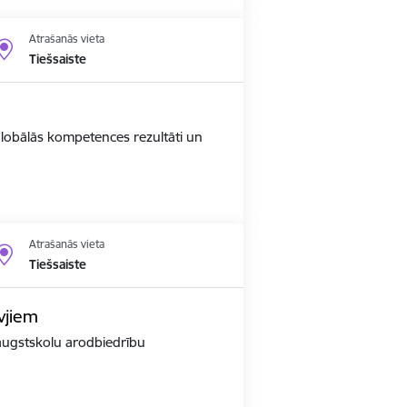
Atrašanās vieta
Tiešsaiste
 globālās kompetences rezultāti un
Atrašanās vieta
Tiešsaiste
vjiem
r augstskolu arodbiedrību