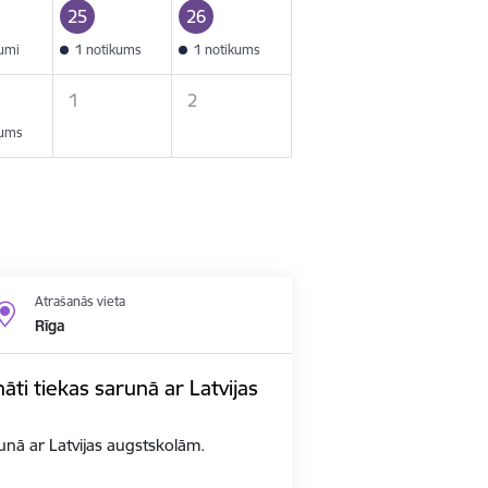
25
26
kumi
1 notikums
1 notikums
1
2
kums
Atrašanās vieta
Rīga
nāti tiekas sarunā ar Latvijas
arunā ar Latvijas augstskolām.