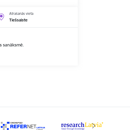
Atrašanās vieta
Tiešsaiste
bas sanāksmē.