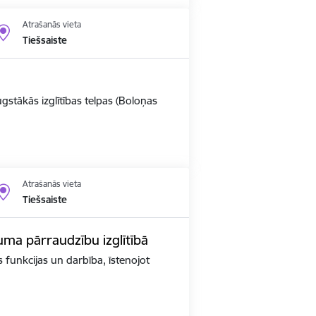
Atrašanās vieta
Tiešsaiste
ugstākās izglītības telpas (Boloņas
Atrašanās vieta
Tiešsaiste
kuma pārraudzību izglītībā
as funkcijas un darbība, īstenojot