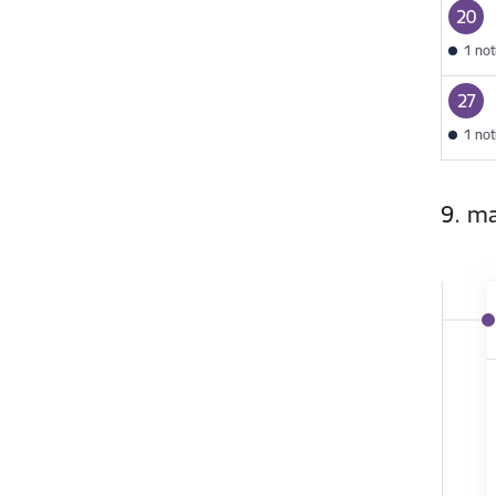
20
1 no
27
1 no
9. m