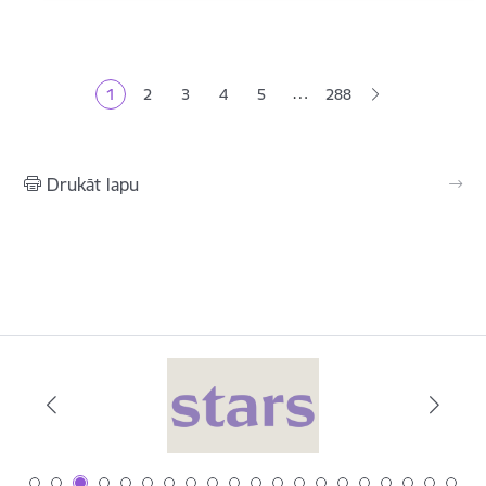
Lapošana
…
1
2
3
4
5
288
Pašreizējā lapa
Lapa
Lapa
Lapa
Lapa
Drukāt lapu