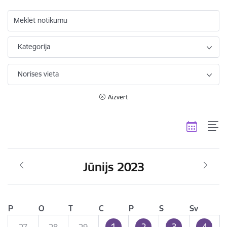
Meklēt notikumu
Kategorija
Norises vieta
Aizvērt
Jūnijs 2023
P
O
T
C
P
S
Sv
1
2
3
4
27
28
29