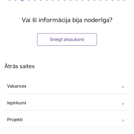
Vai šī informācija bija noderīga?
Sniegt atsauksmi
Kājene
Ātrās saites
Vakances
Iepirkumi
Projekti