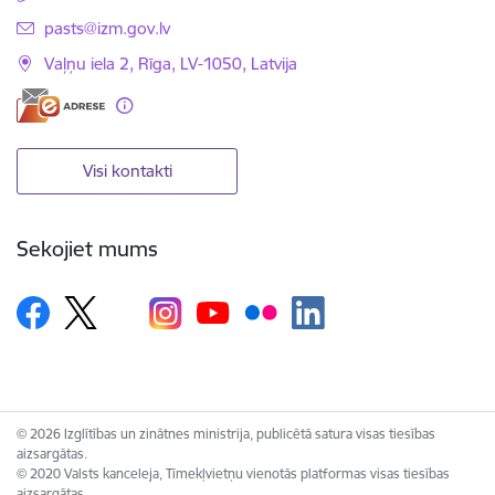
E-pasts:
pasts@izm.gov.lv
Vaļņu iela 2, Rīga, LV-1050, Latvija
Visi kontakti
Sekojiet mums
© 2026 Izglītības un zinātnes ministrija, publicētā satura visas tiesības
aizsargātas.
© 2020 Valsts kanceleja, Tīmekļvietņu vienotās platformas visas tiesības
aizsargātas.