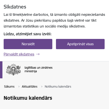
Pāriet uz lapas saturu
Sīkdatnes
Spied
lai meklētu
Enter
Lai šī tīmekļvietne darbotos, tā izmanto obligāti nepieciešamās
sīkdatnes. Ar Jūsu piekrišanu papildus šajā vietnē var tikt
izmantotas statistikas un sociālo mediju sīkdatnes.
Lūdzu, atzīmējiet savu izvēli:
Noraidīt
Apstiprināt visas
Pārvaldīt sīkdatnes
Sākums
Aktualitātes
Notikumu kalendārs
Notikumu kalendārs