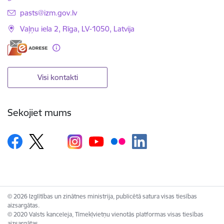
E-pasts:
pasts@izm.gov.lv
Vaļņu iela 2, Rīga, LV-1050, Latvija
Visi kontakti
Sekojiet mums
© 2026 Izglītības un zinātnes ministrija, publicētā satura visas tiesības
aizsargātas.
© 2020 Valsts kanceleja, Tīmekļvietņu vienotās platformas visas tiesības
aizsargātas.