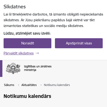
Pāriet uz lapas saturu
Sīkdatnes
Spied
lai meklētu
Enter
Lai šī tīmekļvietne darbotos, tā izmanto obligāti nepieciešamās
sīkdatnes. Ar Jūsu piekrišanu papildus šajā vietnē var tikt
izmantotas statistikas un sociālo mediju sīkdatnes.
Lūdzu, atzīmējiet savu izvēli:
Noraidīt
Apstiprināt visas
Pārvaldīt sīkdatnes
Sākums
Aktualitātes
Notikumu kalendārs
Notikumu kalendārs