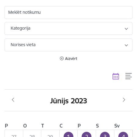
Meklēt notikumu
Kategorija
Norises vieta
Aizvērt
Jūnijs 2023
P
O
T
C
P
S
Sv
1
2
3
4
27
28
29