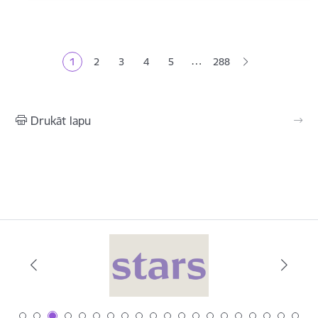
Lapošana
…
1
2
3
4
5
288
Pašreizējā lapa
Lapa
Lapa
Lapa
Lapa
Drukāt lapu