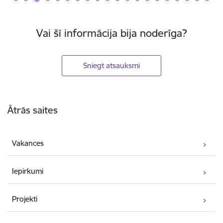
Vai šī informācija bija noderīga?
Sniegt atsauksmi
Kājene
Ātrās saites
Vakances
Iepirkumi
Projekti