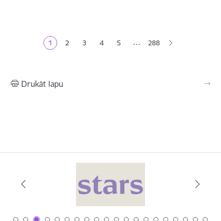
Lapošana
…
1
2
3
4
5
288
Pašreizējā lapa
Lapa
Lapa
Lapa
Lapa
Drukāt lapu