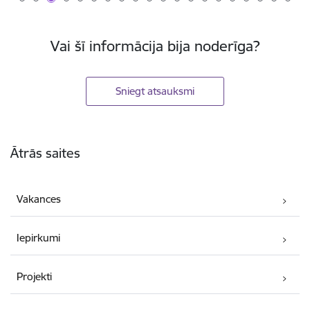
Vai šī informācija bija noderīga?
Sniegt atsauksmi
Kājene
Ātrās saites
Vakances
Iepirkumi
Projekti