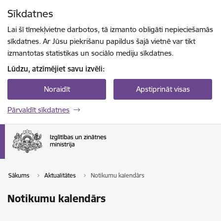
Pāriet uz lapas saturu
Sīkdatnes
Spied
lai meklētu
Enter
Lai šī tīmekļvietne darbotos, tā izmanto obligāti nepieciešamās
sīkdatnes. Ar Jūsu piekrišanu papildus šajā vietnē var tikt
izmantotas statistikas un sociālo mediju sīkdatnes.
Lūdzu, atzīmējiet savu izvēli:
Noraidīt
Apstiprināt visas
Pārvaldīt sīkdatnes
Sākums
Aktualitātes
Notikumu kalendārs
Notikumu kalendārs