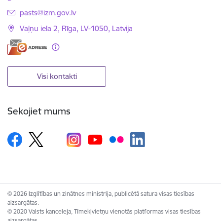
E-pasts:
pasts@izm.gov.lv
Vaļņu iela 2, Rīga, LV-1050, Latvija
Visi kontakti
Sekojiet mums
© 2026 Izglītības un zinātnes ministrija, publicētā satura visas tiesības
aizsargātas.
© 2020 Valsts kanceleja, Tīmekļvietņu vienotās platformas visas tiesības
aizsargātas.