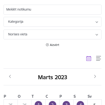
Meklēt notikumu
Kategorija
Norises vieta
Aizvērt
Marts 2023
P
O
T
C
P
S
Sv
1
2
3
4
25
26
5