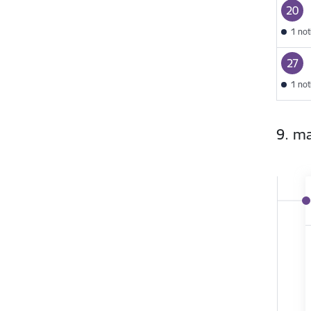
20
1 no
27
1 no
9. m