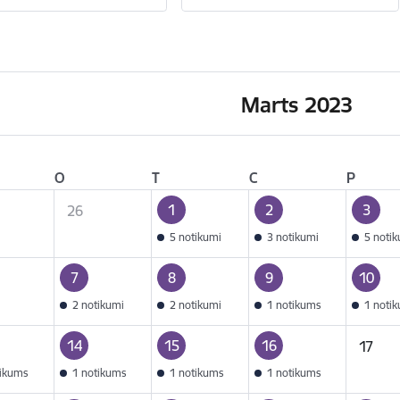
Marts 2023
O
T
C
P
1
2
3
26
5 notikumi
3 notikumi
5 noti
7
8
9
10
2 notikumi
2 notikumi
1 notikums
1 noti
14
15
16
17
tikums
1 notikums
1 notikums
1 notikums