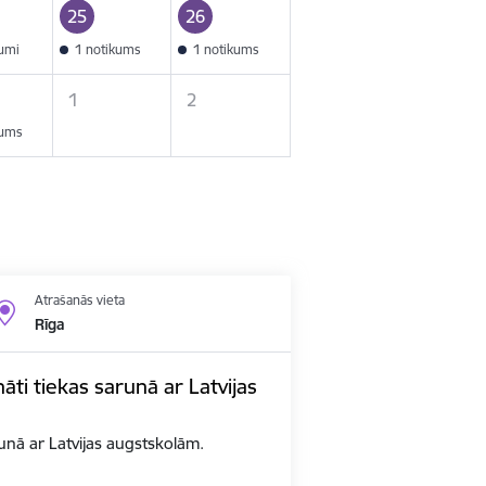
25
26
kumi
1 notikums
1 notikums
1
2
kums
Atrašanās vieta
Rīga
nāti tiekas sarunā ar Latvijas
arunā ar Latvijas augstskolām.