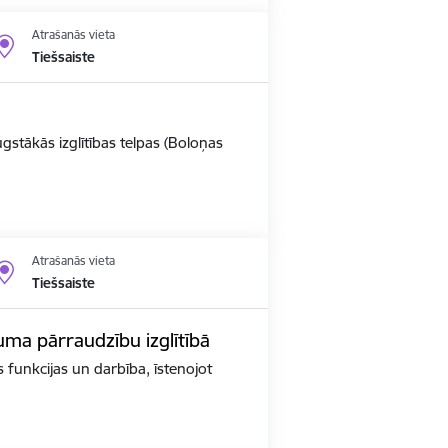
Atrašanās vieta
Tiešsaiste
ugstākās izglītības telpas (Boloņas
Atrašanās vieta
Tiešsaiste
kuma pārraudzību izglītībā
as funkcijas un darbība, īstenojot