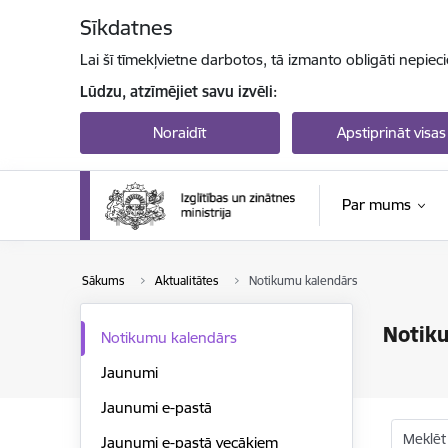
Pāriet uz lapas saturu
Sīkdatnes
Lai šī tīmekļvietne darbotos, tā izmanto obligāti nepiec
Lūdzu, atzīmējiet savu izvēli:
Noraidīt
Apstiprināt visas
Par mums
Sākums
Aktualitātes
Notikumu kalendārs
Notik
Notikumu kalendārs
Jaunumi
Jaunumi e-pastā
Meklēt
Jaunumi e-pastā vecākiem