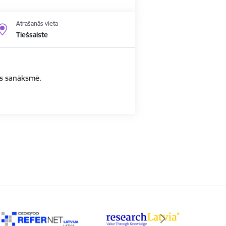
Atrašanās vieta
Tiešsaiste
bas sanāksmē.