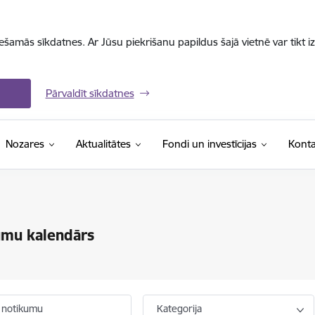
iešamās sīkdatnes. Ar Jūsu piekrišanu papildus šajā vietnē var tikt i
Pārvaldīt sīkdatnes
Nozares
Aktualitātes
Fondi un investīcijas
Konta
umu kalendārs
 notikumu
Kategorija