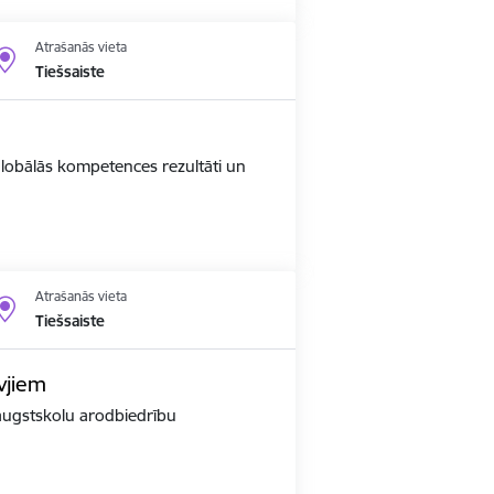
Atrašanās vieta
Tiešsaiste
 globālās kompetences rezultāti un
Atrašanās vieta
Tiešsaiste
vjiem
r augstskolu arodbiedrību