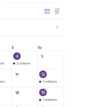
S
Sv
4
5
kumi
2 notikumi
12
11
kums
1 notikums
19
18
1 notikums