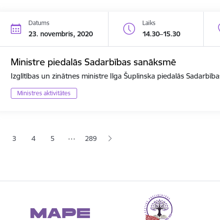
Datums
Laiks
23. novembris, 2020
14.30–15.30
Ministre piedalās Sadarbības sanāksmē
Izglītības un zinātnes ministre Ilga Šuplinska piedalās Sadarbī
Ministres aktivitātes
ana
…
3
4
5
289
jā lapa
pa
Lapa
Lapa
Lapa