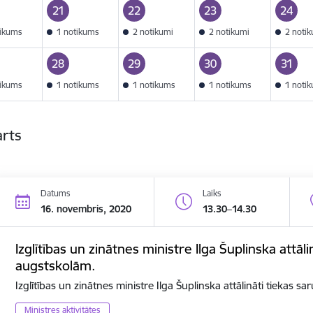
21
22
23
24
tikums
1 notikums
2 notikumi
2 notikumi
2 noti
28
29
30
31
tikums
1 notikums
1 notikums
1 notikums
1 noti
arts
Datums
Laiks
16. novembris, 2020
13.30–14.30
Izglītības un zinātnes ministre Ilga Šuplinska attāli
augstskolām.
Izglītības un zinātnes ministre Ilga Šuplinska attālināti tiekas s
Ministres aktivitātes