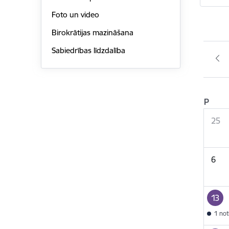
Foto un video
Birokrātijas mazināšana
Sabiedrības līdzdalība
P
25
6
13
1 no