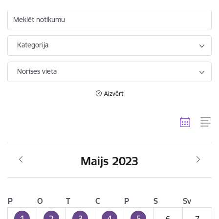
Meklēt notikumu
Kategorija
Norises vieta
Aizvērt
Maijs 2023
P
O
T
C
P
S
Sv
1
2
3
4
5
6
7