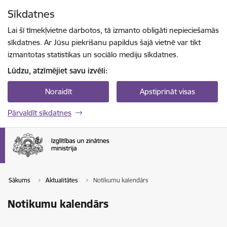
Pāriet uz lapas saturu
Sīkdatnes
Spied
lai meklētu
Enter
Lai šī tīmekļvietne darbotos, tā izmanto obligāti nepieciešamās
sīkdatnes. Ar Jūsu piekrišanu papildus šajā vietnē var tikt
izmantotas statistikas un sociālo mediju sīkdatnes.
Lūdzu, atzīmējiet savu izvēli:
Noraidīt
Apstiprināt visas
Pārvaldīt sīkdatnes
Sākums
Aktualitātes
Notikumu kalendārs
Notikumu kalendārs