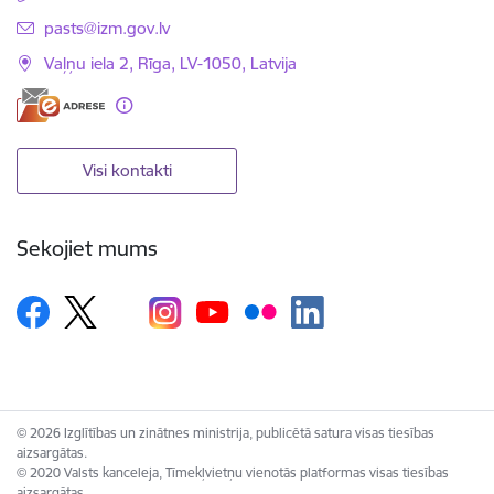
E-pasts:
pasts@izm.gov.lv
Vaļņu iela 2, Rīga, LV-1050, Latvija
Visi kontakti
Sekojiet mums
© 2026 Izglītības un zinātnes ministrija, publicētā satura visas tiesības
aizsargātas.
© 2020 Valsts kanceleja, Tīmekļvietņu vienotās platformas visas tiesības
aizsargātas.