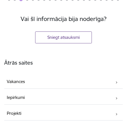
Vai šī informācija bija noderīga?
Sniegt atsauksmi
Kājene
Ātrās saites
Vakances
Iepirkumi
Projekti