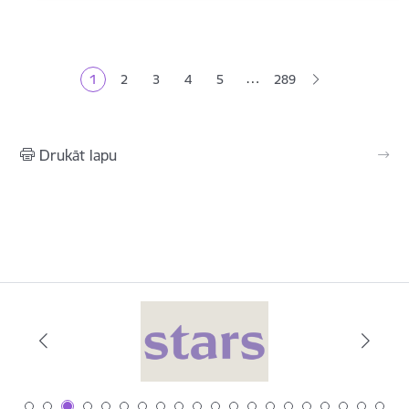
Lapošana
…
1
2
3
4
5
289
Pašreizējā lapa
Lapa
Lapa
Lapa
Lapa
Drukāt lapu