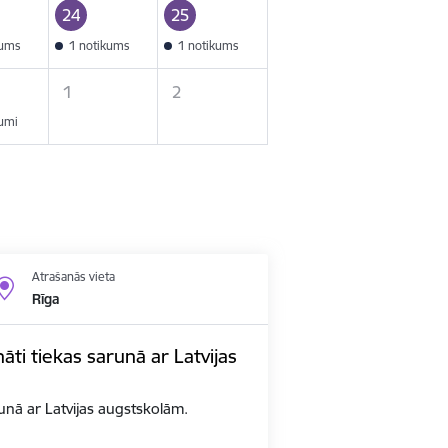
24
25
kums
1 notikums
1 notikums
1
2
kumi
Atrašanās vieta
Rīga
nāti tiekas sarunā ar Latvijas
arunā ar Latvijas augstskolām.