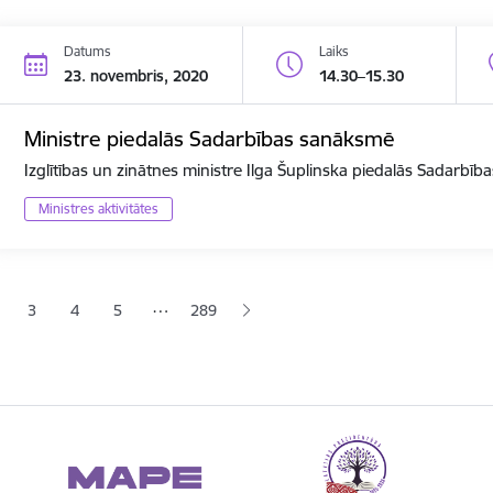
Datums
Laiks
23. novembris, 2020
14.30–15.30
Ministre piedalās Sadarbības sanāksmē
Izglītības un zinātnes ministre Ilga Šuplinska piedalās Sadarbī
Ministres aktivitātes
ana
…
3
4
5
289
jā lapa
pa
Lapa
Lapa
Lapa