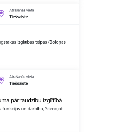
Atrašanās vieta
Tiešsaiste
ugstākās izglītības telpas (Boloņas
Atrašanās vieta
Tiešsaiste
kuma pārraudzību izglītībā
as funkcijas un darbība, īstenojot