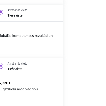
Atrašanās vieta
Tiešsaiste
 globālās kompetences rezultāti un
Atrašanās vieta
Tiešsaiste
vjiem
r augstskolu arodbiedrību