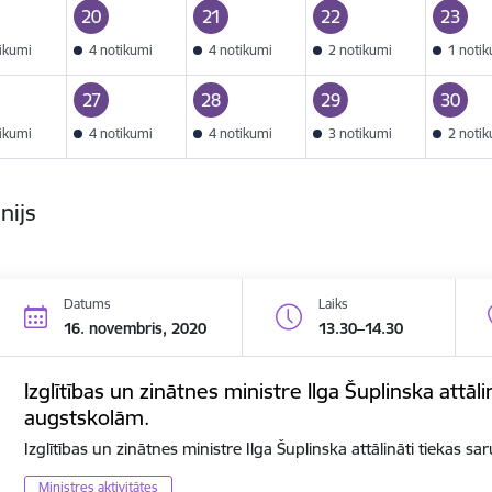
20
21
22
23
tikumi
4 notikumi
4 notikumi
2 notikumi
1 noti
27
28
29
30
tikumi
4 notikumi
4 notikumi
3 notikumi
2 noti
nijs
Datums
Laiks
16. novembris, 2020
13.30–14.30
Izglītības un zinātnes ministre Ilga Šuplinska attāli
augstskolām.
Izglītības un zinātnes ministre Ilga Šuplinska attālināti tiekas s
Ministres aktivitātes