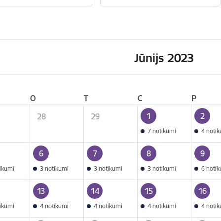
Jūnijs 2023
O
T
C
P
1
2
28
29
7 notikumi
4 noti
6
7
8
9
tikumi
3 notikumi
3 notikumi
3 notikumi
6 noti
13
14
15
16
tikumi
4 notikumi
4 notikumi
4 notikumi
4 noti