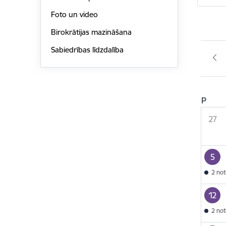
Foto un video
Birokrātijas mazināšana
Sabiedrības līdzdalība
P
27
5
2 no
12
2 no