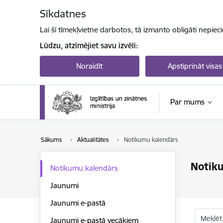
Pāriet uz lapas saturu
Sīkdatnes
Lai šī tīmekļvietne darbotos, tā izmanto obligāti nepiec
Lūdzu, atzīmējiet savu izvēli:
Noraidīt
Apstiprināt visas
Par mums
Sākums
Aktualitātes
Notikumu kalendārs
Notik
Notikumu kalendārs
Jaunumi
Jaunumi e-pastā
Meklēt
Jaunumi e-pastā vecākiem