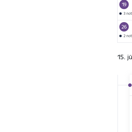
19
3 no
26
2 no
15. jū