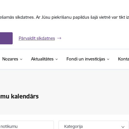
iešamās sīkdatnes. Ar Jūsu piekrišanu papildus šajā vietnē var tikt i
Pārvaldīt sīkdatnes
Nozares
Aktualitātes
Fondi un investīcijas
Konta
umu kalendārs
 notikumu
Kategorija