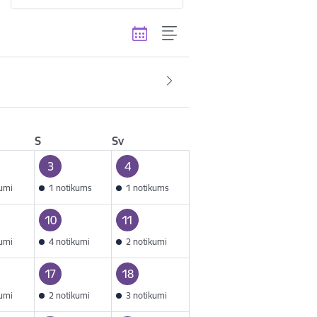
S
Sv
3
4
kumi
1 notikums
1 notikums
10
11
kumi
4 notikumi
2 notikumi
17
18
kumi
2 notikumi
3 notikumi