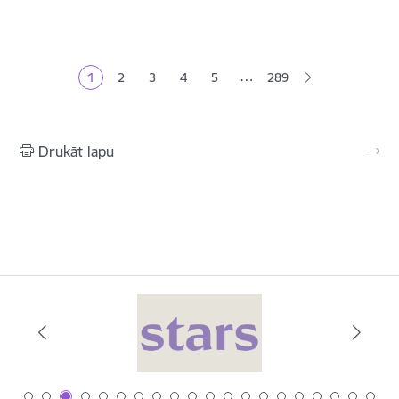
Lapošana
…
1
2
3
4
5
289
Pašreizējā lapa
Lapa
Lapa
Lapa
Lapa
Drukāt lapu