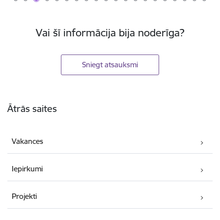
Vai šī informācija bija noderīga?
Sniegt atsauksmi
Kājene
Ātrās saites
Vakances
Iepirkumi
Projekti