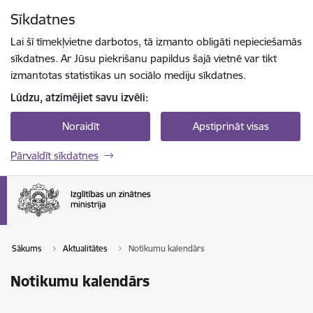
Pāriet uz lapas saturu
Sīkdatnes
Spied
lai meklētu
Enter
Lai šī tīmekļvietne darbotos, tā izmanto obligāti nepieciešamās
sīkdatnes. Ar Jūsu piekrišanu papildus šajā vietnē var tikt
izmantotas statistikas un sociālo mediju sīkdatnes.
Lūdzu, atzīmējiet savu izvēli:
Noraidīt
Apstiprināt visas
Pārvaldīt sīkdatnes
Sākums
Aktualitātes
Notikumu kalendārs
Notikumu kalendārs