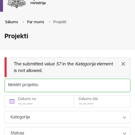
Sākums
Par mums
Projekti
Projekti
Kļūdas ziņojums
The submitted value
57
in the
Kategorija
element
is not allowed.
Meklēt projektu
Datums no
Datums līdz
Kategorija
Statuss