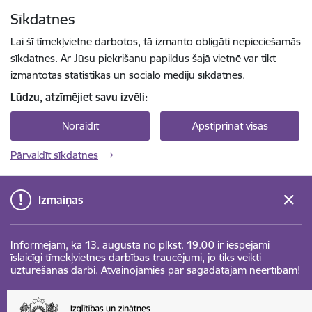
Pāriet uz lapas saturu
Sīkdatnes
Spied
lai meklētu
Enter
Lai šī tīmekļvietne darbotos, tā izmanto obligāti nepieciešamās
sīkdatnes. Ar Jūsu piekrišanu papildus šajā vietnē var tikt
izmantotas statistikas un sociālo mediju sīkdatnes.
Lūdzu, atzīmējiet savu izvēli:
Noraidīt
Apstiprināt visas
Pārvaldīt sīkdatnes
Izmaiņas
Informējam, ka 13. augustā no plkst. 19.00 ir iespējami
īslaicīgi tīmekļvietnes darbības traucējumi, jo tiks veikti
uzturēšanas darbi. Atvainojamies par sagādātajām neērtībām!