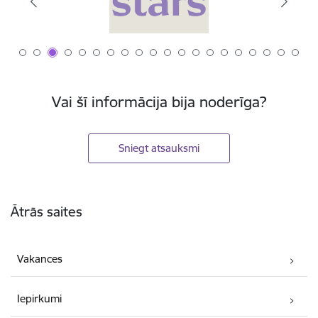
Vai šī informācija bija noderīga?
Sniegt atsauksmi
Kājene
Ātrās saites
Vakances
Iepirkumi