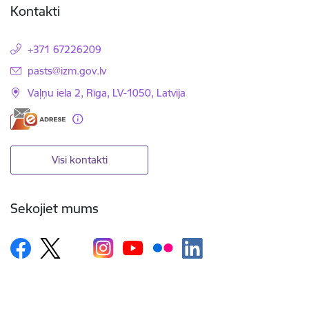
Kontakti
+371 67226209
E-pasts:
pasts@izm.gov.lv
Vaļņu iela 2, Rīga, LV-1050, Latvija
Visi kontakti
Sekojiet mums