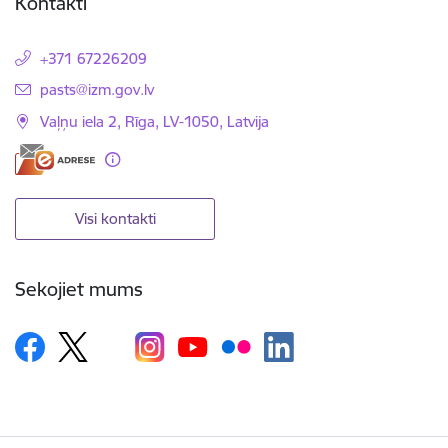
Kontakti
+371 67226209
E-pasts:
pasts@izm.gov.lv
Vaļņu iela 2, Rīga, LV-1050, Latvija
Visi kontakti
Sekojiet mums