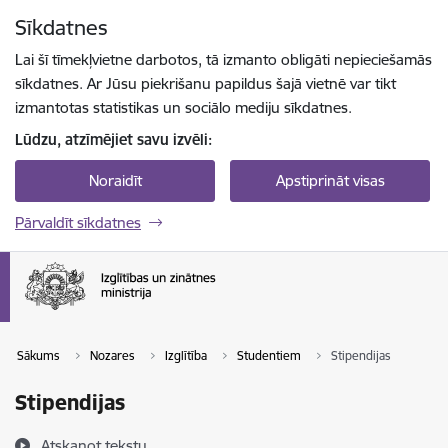
Pāriet uz lapas saturu
Sīkdatnes
Spied
lai meklētu
Enter
Lai šī tīmekļvietne darbotos, tā izmanto obligāti nepieciešamās
sīkdatnes. Ar Jūsu piekrišanu papildus šajā vietnē var tikt
izmantotas statistikas un sociālo mediju sīkdatnes.
Lūdzu, atzīmējiet savu izvēli:
Noraidīt
Apstiprināt visas
Pārvaldīt sīkdatnes
Sākums
Nozares
Izglītība
Studentiem
Stipendijas
Stipendijas
Atskaņot tekstu