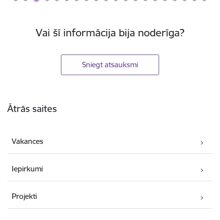
Vai šī informācija bija noderīga?
Sniegt atsauksmi
Kājene
Ātrās saites
Vakances
Iepirkumi
Projekti