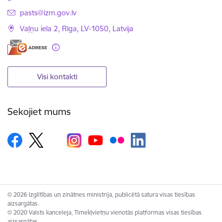
E-pasts:
pasts@izm.gov.lv
Vaļņu iela 2, Rīga, LV-1050, Latvija
Visi kontakti
Sekojiet mums
© 2026 Izglītības un zinātnes ministrija, publicētā satura visas tiesības
aizsargātas.
© 2020 Valsts kanceleja, Tīmekļvietņu vienotās platformas visas tiesības
aizsargātas.