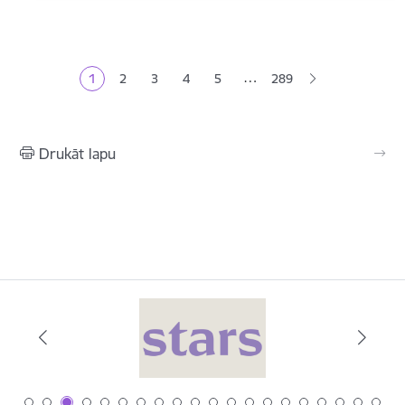
Lapošana
…
1
2
3
4
5
289
Pašreizējā lapa
Lapa
Lapa
Lapa
Lapa
Drukāt lapu