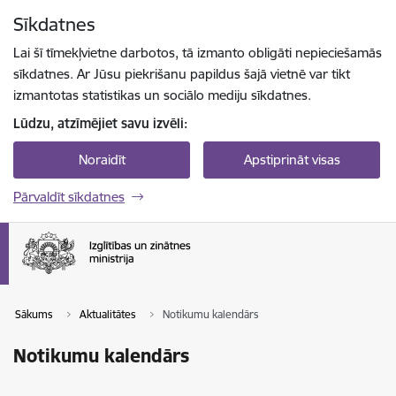
Pāriet uz lapas saturu
Sīkdatnes
Spied
lai meklētu
Enter
Lai šī tīmekļvietne darbotos, tā izmanto obligāti nepieciešamās
sīkdatnes. Ar Jūsu piekrišanu papildus šajā vietnē var tikt
izmantotas statistikas un sociālo mediju sīkdatnes.
Lūdzu, atzīmējiet savu izvēli:
Noraidīt
Apstiprināt visas
Pārvaldīt sīkdatnes
Sākums
Aktualitātes
Notikumu kalendārs
Notikumu kalendārs