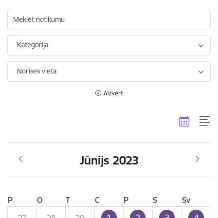
Meklēt notikumu
Kategorija
Norises vieta
Aizvērt
Jūnijs 2023
P
O
T
C
P
S
Sv
1
2
3
4
27
28
29