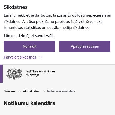
Pāriet uz lapas saturu
Sīkdatnes
Spied
lai meklētu
Enter
Lai šī tīmekļvietne darbotos, tā izmanto obligāti nepieciešamās
sīkdatnes. Ar Jūsu piekrišanu papildus šajā vietnē var tikt
izmantotas statistikas un sociālo mediju sīkdatnes.
Lūdzu, atzīmējiet savu izvēli:
Noraidīt
Apstiprināt visas
Pārvaldīt sīkdatnes
Sākums
Aktualitātes
Notikumu kalendārs
Notikumu kalendārs