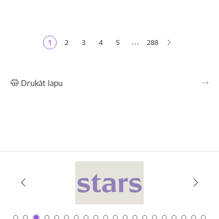
Lapošana
…
1
2
3
4
5
288
Pašreizējā lapa
Lapa
Lapa
Lapa
Lapa
Drukāt lapu