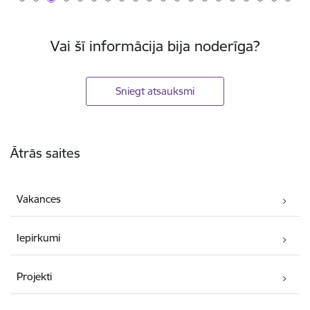
Vai šī informācija bija noderīga?
Sniegt atsauksmi
Kājene
Ātrās saites
Vakances
Iepirkumi
Projekti