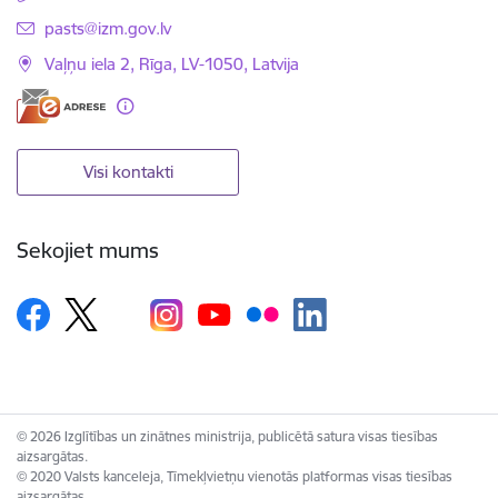
E-pasts:
pasts@izm.gov.lv
Vaļņu iela 2, Rīga, LV-1050, Latvija
Visi kontakti
Sekojiet mums
© 2026 Izglītības un zinātnes ministrija, publicētā satura visas tiesības
aizsargātas.
© 2020 Valsts kanceleja, Tīmekļvietņu vienotās platformas visas tiesības
aizsargātas.