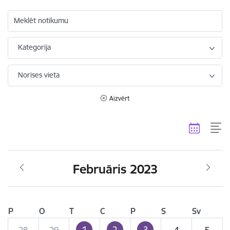
Meklēt notikumu
Kategorija
Norises vieta
Aizvērt
Februāris 2023
P
O
T
C
P
S
Sv
1
2
3
28
29
4
5