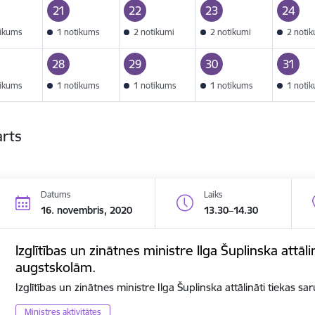
21
22
23
24
tikums
1 notikums
2 notikumi
2 notikumi
2 noti
28
29
30
31
tikums
1 notikums
1 notikums
1 notikums
1 noti
arts
Datums
Laiks
16. novembris, 2020
13.30–14.30
Izglītības un zinātnes ministre Ilga Šuplinska attāli
augstskolām.
Izglītības un zinātnes ministre Ilga Šuplinska attālināti tiekas s
Ministres aktivitātes