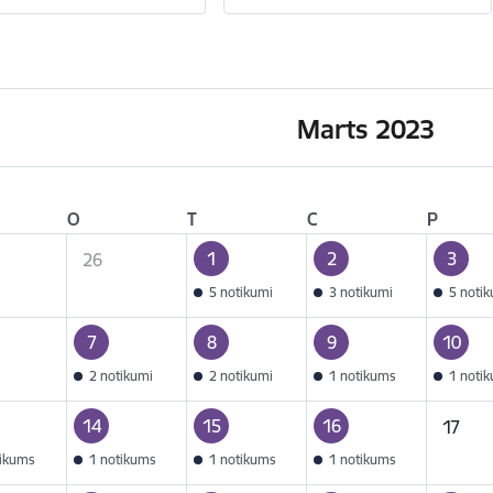
Marts 2023
O
T
C
P
1
2
3
26
5 notikumi
3 notikumi
5 noti
7
8
9
10
2 notikumi
2 notikumi
1 notikums
1 noti
14
15
16
17
tikums
1 notikums
1 notikums
1 notikums