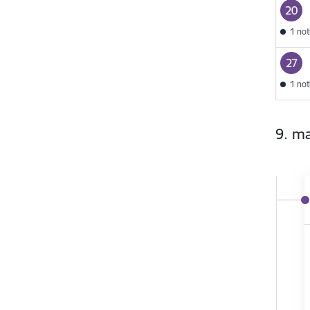
20
1 no
27
1 no
9. m