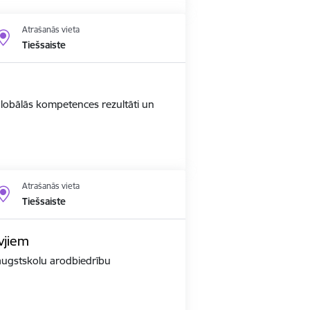
Atrašanās vieta
Tiešsaiste
 globālās kompetences rezultāti un
Atrašanās vieta
Tiešsaiste
vjiem
r augstskolu arodbiedrību