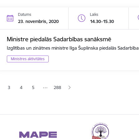
Datums
Laiks
23. novembris, 2020
14.30–15.30
Ministre piedalās Sadarbības sanāksmē
Izglītības un zinātnes ministre Ilga Šuplinska piedalās Sadarbī
Ministres aktivitātes
ana
…
3
4
5
288
jā lapa
pa
Lapa
Lapa
Lapa