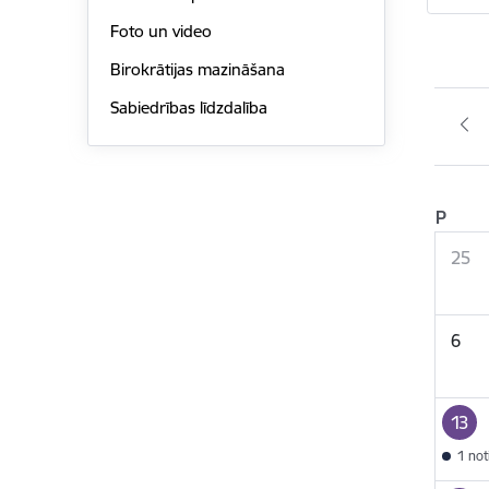
Foto un video
Birokrātijas mazināšana
Sabiedrības līdzdalība
P
25
6
13
1 no