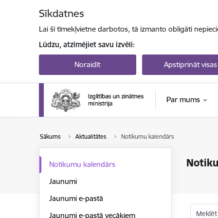
Pāriet uz lapas saturu
Sīkdatnes
Lai šī tīmekļvietne darbotos, tā izmanto obligāti nepiec
Lūdzu, atzīmējiet savu izvēli:
Noraidīt
Apstiprināt visas
Par mums
Sākums
Aktualitātes
Notikumu kalendārs
Notik
Notikumu kalendārs
Jaunumi
Jaunumi e-pastā
Meklēt
Jaunumi e-pastā vecākiem