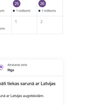
25
26
kumi
1 notikums
1 notikums
1
2
kums
Atrašanās vieta
Rīga
nāti tiekas sarunā ar Latvijas
arunā ar Latvijas augstskolām.