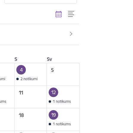
S
Sv
4
5
kumi
2 notikumi
12
11
kums
1 notikums
19
18
1 notikums