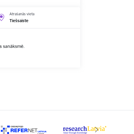
Atrašanās vieta
Tiešsaiste
bas sanāksmē.