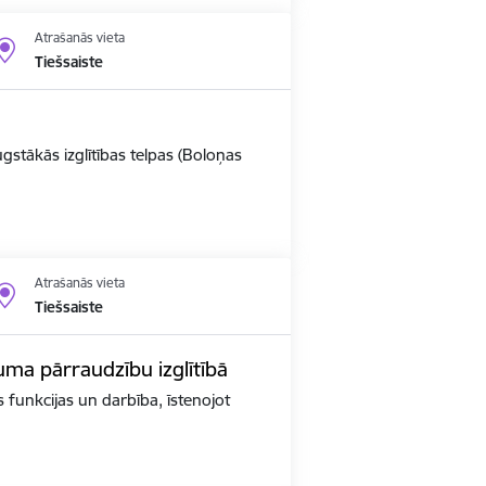
Atrašanās vieta
Tiešsaiste
ugstākās izglītības telpas (Boloņas
Atrašanās vieta
Tiešsaiste
kuma pārraudzību izglītībā
as funkcijas un darbība, īstenojot