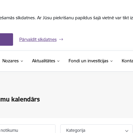
iešamās sīkdatnes. Ar Jūsu piekrišanu papildus šajā vietnē var tikt i
Pārvaldīt sīkdatnes
Nozares
Aktualitātes
Fondi un investīcijas
Konta
umu kalendārs
 notikumu
Kategorija