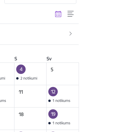
S
Sv
4
5
kumi
2 notikumi
12
11
kums
1 notikums
19
18
1 notikums