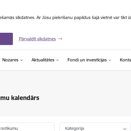
iešamās sīkdatnes. Ar Jūsu piekrišanu papildus šajā vietnē var tikt i
Pārvaldīt sīkdatnes
Nozares
Aktualitātes
Fondi un investīcijas
Konta
umu kalendārs
 notikumu
Kategorija