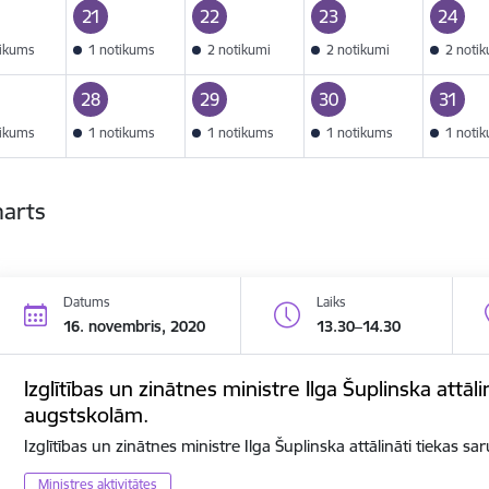
21
22
23
24
tikums
1 notikums
2 notikumi
2 notikumi
2 noti
28
29
30
31
tikums
1 notikums
1 notikums
1 notikums
1 noti
marts
Datums
Laiks
16. novembris, 2020
13.30–14.30
Izglītības un zinātnes ministre Ilga Šuplinska attāli
augstskolām.
Izglītības un zinātnes ministre Ilga Šuplinska attālināti tiekas s
Ministres aktivitātes