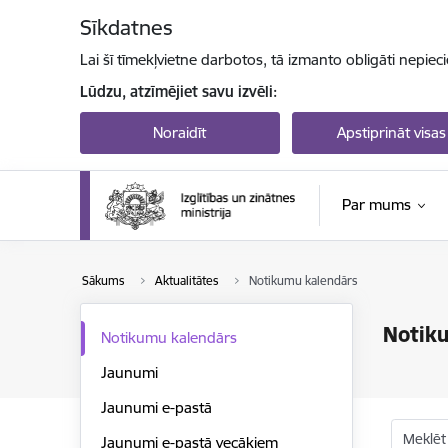
Pāriet uz lapas saturu
Sīkdatnes
Lai šī tīmekļvietne darbotos, tā izmanto obligāti nepiec
Lūdzu, atzīmējiet savu izvēli:
Noraidīt
Apstiprināt visas
Par mums
Sākums
Aktualitātes
Notikumu kalendārs
Notik
Notikumu kalendārs
Jaunumi
Jaunumi e-pastā
Meklēt
Jaunumi e-pastā vecākiem