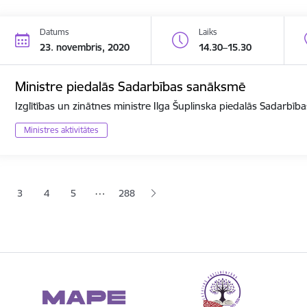
Datums
Laiks
23. novembris, 2020
14.30–15.30
Ministre piedalās Sadarbības sanāksmē
Izglītības un zinātnes ministre Ilga Šuplinska piedalās Sadarbī
Ministres aktivitātes
ana
…
3
4
5
288
jā lapa
pa
Lapa
Lapa
Lapa