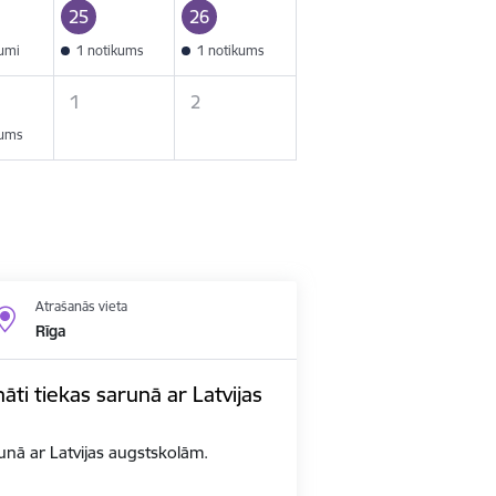
25
26
kumi
1 notikums
1 notikums
1
2
kums
Atrašanās vieta
Rīga
nāti tiekas sarunā ar Latvijas
arunā ar Latvijas augstskolām.