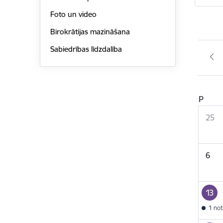
Foto un video
Birokrātijas mazināšana
Sabiedrības līdzdalība
P
25
6
13
1 no