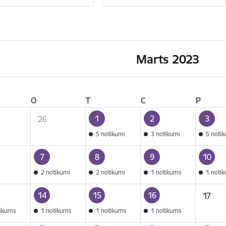
Marts 2023
O
T
C
P
1
2
3
26
5 notikumi
3 notikumi
5 noti
7
8
9
10
2 notikumi
2 notikumi
1 notikums
1 noti
14
15
16
17
tikums
1 notikums
1 notikums
1 notikums