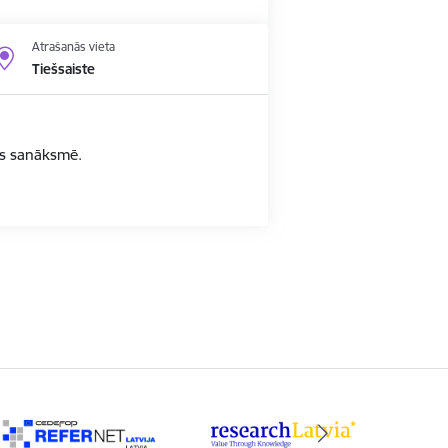
Atrašanās vieta
Tiešsaiste
bas sanāksmē.