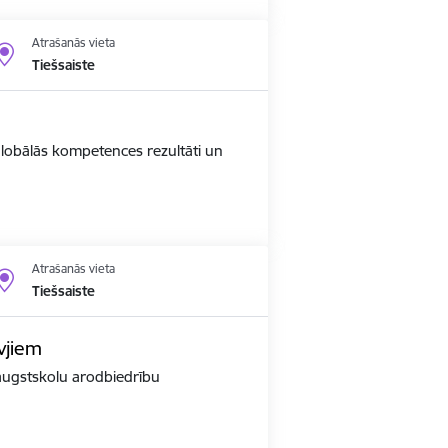
Atrašanās vieta
Tiešsaiste
 globālās kompetences rezultāti un
Atrašanās vieta
Tiešsaiste
vjiem
r augstskolu arodbiedrību