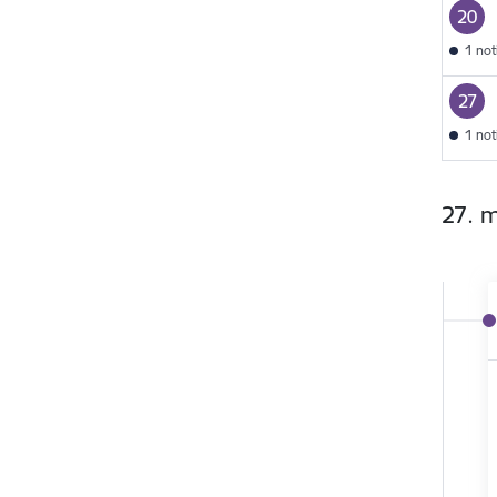
20
1 no
27
1 no
27. 