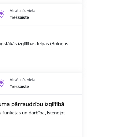
Atrašanās vieta
Tiešsaiste
ugstākās izglītības telpas (Boloņas
Atrašanās vieta
Tiešsaiste
kuma pārraudzību izglītībā
as funkcijas un darbība, īstenojot