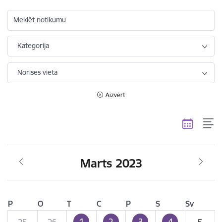
Meklēt notikumu
Kategorija
Norises vieta
Aizvērt
Marts 2023
P
O
T
C
P
S
Sv
1
2
3
4
25
26
5