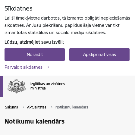
Pāriet uz lapas saturu
Sīkdatnes
Spied
lai meklētu
Enter
Lai šī tīmekļvietne darbotos, tā izmanto obligāti nepieciešamās
sīkdatnes. Ar Jūsu piekrišanu papildus šajā vietnē var tikt
izmantotas statistikas un sociālo mediju sīkdatnes.
Lūdzu, atzīmējiet savu izvēli:
Noraidīt
Apstiprināt visas
Pārvaldīt sīkdatnes
Sākums
Aktualitātes
Notikumu kalendārs
Notikumu kalendārs