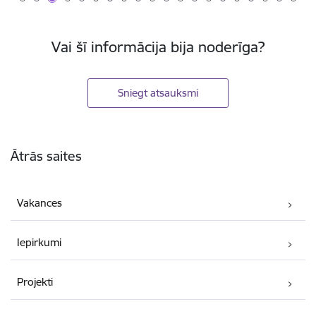
Vai šī informācija bija noderīga?
Sniegt atsauksmi
Kājene
Ātrās saites
Vakances
Iepirkumi
Projekti