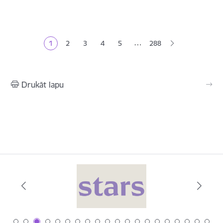
Lapošana
…
1
2
3
4
5
288
Pašreizējā lapa
Lapa
Lapa
Lapa
Lapa
Drukāt lapu