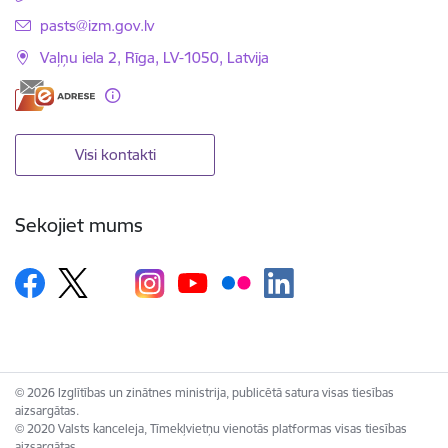
E-pasts:
pasts@izm.gov.lv
Vaļņu iela 2, Rīga, LV-1050, Latvija
Visi kontakti
Sekojiet mums
© 2026 Izglītības un zinātnes ministrija, publicētā satura visas tiesības
aizsargātas.
© 2020 Valsts kanceleja, Tīmekļvietņu vienotās platformas visas tiesības
aizsargātas.