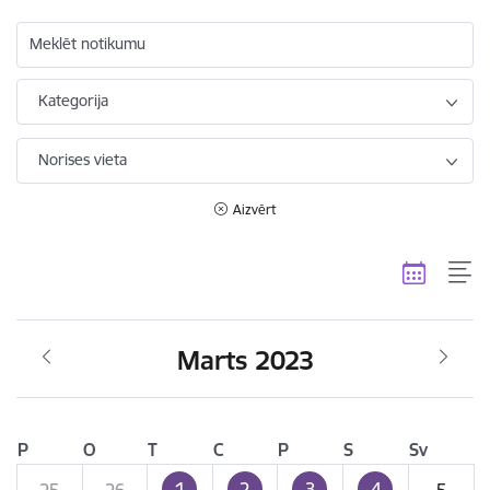
Meklēt notikumu
Kategorija
Norises vieta
Aizvērt
Marts 2023
P
O
T
C
P
S
Sv
1
2
3
4
25
26
5