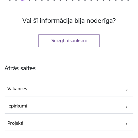
Vai šī informācija bija noderīga?
Sniegt atsauksmi
Kājene
Ātrās saites
Vakances
Iepirkumi
Projekti