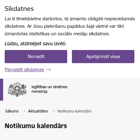
Pāriet uz lapas saturu
Sīkdatnes
Spied
lai meklētu
Enter
Lai šī tīmekļvietne darbotos, tā izmanto obligāti nepieciešamās
sīkdatnes. Ar Jūsu piekrišanu papildus šajā vietnē var tikt
izmantotas statistikas un sociālo mediju sīkdatnes.
Lūdzu, atzīmējiet savu izvēli:
Noraidīt
Apstiprināt visas
Pārvaldīt sīkdatnes
Sākums
Aktualitātes
Notikumu kalendārs
Notikumu kalendārs