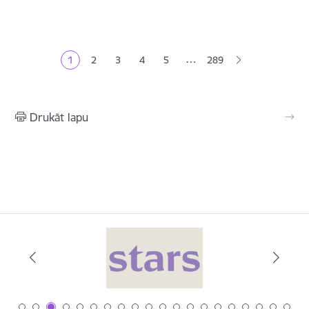
Lapošana
…
1
2
3
4
5
289
Pašreizējā lapa
Lapa
Lapa
Lapa
Lapa
Drukāt lapu