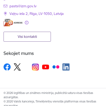
E-pasts:
pasts@izm.gov.lv
Vaļņu iela 2, Rīga, LV-1050, Latvija
Visi kontakti
Sekojiet mums
© 2026 Izglītības un zinātnes ministrija, publicētā satura visas tiesības
aizsargātas.
© 2020 Valsts kanceleja, Tīmekļvietņu vienotās platformas visas tiesības
aizsargātas.