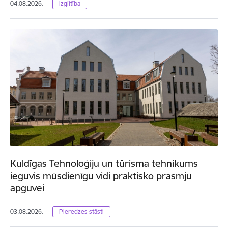
04.08.2026.
Izglītība
Kuldīgas Tehnoloģiju un tūrisma tehnikums
ieguvis mūsdienīgu vidi praktisko prasmju
apguvei
03.08.2026.
Pieredzes stāsti