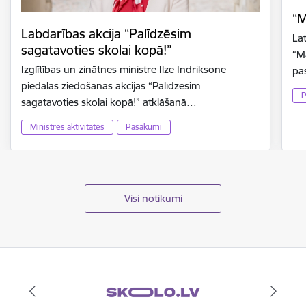
“M
Labdarības akcija “Palīdzēsim
La
sagatavoties skolai kopā!”
“M
Izglītības un zinātnes ministre Ilze Indriksone
pa
piedalās ziedošanas akcijas “Palīdzēsim
P
sagatavoties skolai kopā!” atklāšanā…
Ministres aktivitātes
Pasākumi
Visi notikumi