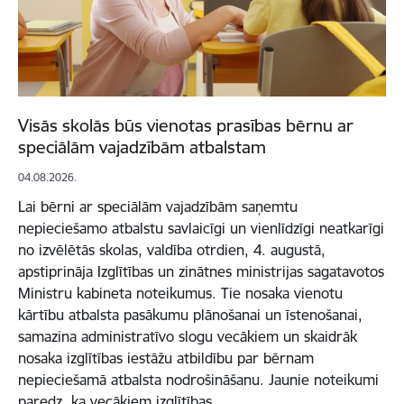
Visās skolās būs vienotas prasības bērnu ar
speciālām vajadzībām atbalstam
04.08.2026.
Lai bērni ar speciālām vajadzībām saņemtu
nepieciešamo atbalstu savlaicīgi un vienlīdzīgi neatkarīgi
no izvēlētās skolas, valdība otrdien, 4. augustā,
apstiprināja Izglītības un zinātnes ministrijas sagatavotos
Ministru kabineta noteikumus. Tie nosaka vienotu
kārtību atbalsta pasākumu plānošanai un īstenošanai,
samazina administratīvo slogu vecākiem un skaidrāk
nosaka izglītības iestāžu atbildību par bērnam
nepieciešamā atbalsta nodrošināšanu. Jaunie noteikumi
paredz, ka vecākiem izglītības…