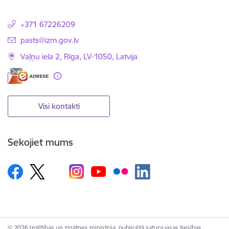
+371 67226209
E-pasts:
pasts@izm.gov.lv
Vaļņu iela 2, Rīga, LV-1050, Latvija
Visi kontakti
Sekojiet mums
© 2026 Izglītības un zinātnes ministrija, publicētā satura visas tiesības