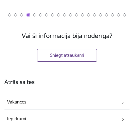
Vai šī informācija bija noderīga?
Sniegt atsauksmi
Kājene
Ātrās saites
Vakances
Iepirkumi