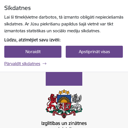
Pāriet uz lapas saturu
Sīkdatnes
Spied
lai meklētu
Enter
Lai šī tīmekļvietne darbotos, tā izmanto obligāti nepieciešamās
sīkdatnes. Ar Jūsu piekrišanu papildus šajā vietnē var tikt
izmantotas statistikas un sociālo mediju sīkdatnes.
Lūdzu, atzīmējiet savu izvēli:
Noraidīt
Apstiprināt visas
Pārvaldīt sīkdatnes
Izglītības un zinātnes ministrija