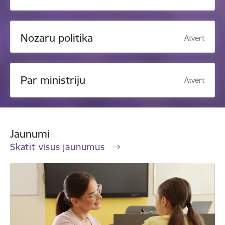
Nozaru politika
Atvērt
Par ministriju
Atvērt
Jaunumi
Skatīt visus jaunumus