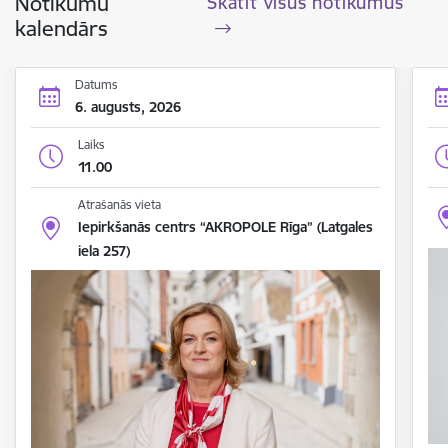
Notikumu
Skatīt visus notikumus
kalendārs
Datums
6. augusts, 2026
Laiks
11.00
Atrašanās vieta
Iepirkšanās centrs “AKROPOLE Rīga” (Latgales
iela 257)