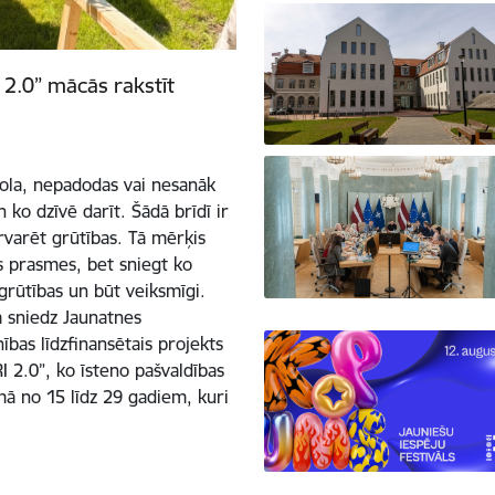
2.0” mācās rakstīt
skola, nepadodas vai nesanāk
 ko dzīvē darīt. Šādā brīdī ir
ārvarēt grūtības. Tā mērķis
as prasmes, bet sniegt ko
 grūtības un būt veiksmīgi.
 sniedz Jaunatnes
bas līdzfinansētais projekts
 2.0”, ko īsteno pašvaldības
umā no 15 līdz 29 gadiem, kuri