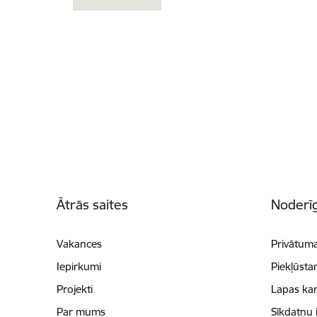
Kājene
Ātrās saites
Noderīg
Vakances
Privātuma
Iepirkumi
Piekļūsta
Projekti
Lapas kar
Par mums
Sīkdatņu 