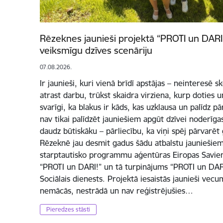
Rēzeknes jaunieši projektā “PROTI un DARI 
veiksmīgu dzīves scenāriju
07.08.2026.
Ir jaunieši, kuri vienā brīdī apstājas – neinteresē 
atrast darbu, trūkst skaidra virziena, kurp doties un
svarīgi, ka blakus ir kāds, kas uzklausa un palīdz p
nav tikai palīdzēt jauniešiem apgūt dzīvei noderīg
daudz būtiskāku – pārliecību, ka viņi spēj pārvarēt
Rēzeknē jau desmit gadus šādu atbalstu jauniešiem
starptautisko programmu aģentūras Eiropas Savienī
“PROTI un DARI!” un tā turpinājums “PROTI un DARI
Sociālais dienests. Projektā iesaistās jaunieši vec
nemācās, nestrādā un nav reģistrējušies…
Pieredzes stāsti