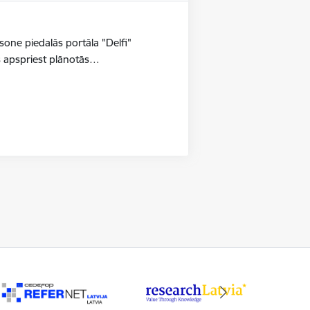
ksone piedalās portāla "Delfi"
ts apspriest plānotās…