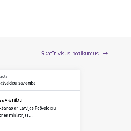
Skatīt visus notikumus
vieta
Pašvaldību savienība
 savienību
ikšanās ar Latvijas Pašvaldību
ātnes ministrijas…