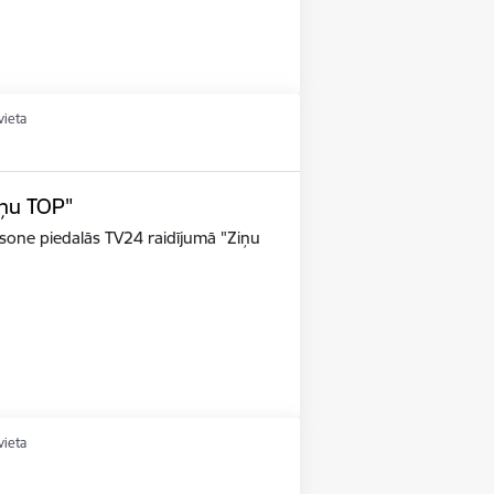
vieta
iņu TOP"
riksone piedalās TV24 raidījumā "Ziņu
vieta