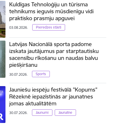
Kuldīgas Tehnoloģiju un tūrisma
tehnikums ieguvis mūsdienīgu vidi
praktisko prasmju apguvei
Pieredzes stāsti
03.08.2026.
Latvijas Nacionālā sporta padome
izskata jautājumus par starptautisku
sacensību rīkošanu un naudas balvu
piešķiršanu
Sports
30.07.2026.
Jauniešu iespēju festivālā "Kopums"
Rēzeknē iepazīstinās ar jaunatnes
jomas aktualitātēm
Jaunumi
Jaunatne
30.07.2026.