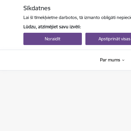
Pāriet uz lapas saturu
Sīkdatnes
Lai šī tīmekļvietne darbotos, tā izmanto obligāti nepiec
Lūdzu, atzīmējiet savu izvēli:
Noraidīt
Apstiprināt visas
Par mums
Izglītības un zinātnes ministrija