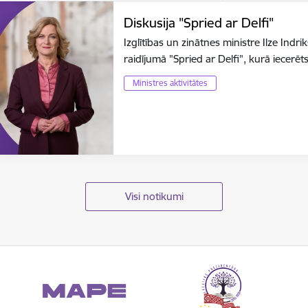
Diskusija "Spried ar Delfi"
Izglītības un zinātnes ministre Ilze Indri
raidījumā "Spried ar Delfi", kurā iecerē
Ministres aktivitātes
Visi notikumi