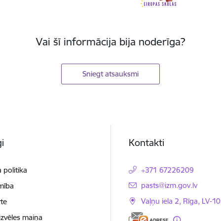
Vai šī informācija bija noderīga?
Sniegt atsauksmi
i
Kontakti
 politika
+371 67226209
E-pasts:
pasts@izm.gov.lv
mība
Vaļņu iela 2, Rīga, LV-10
te
izvēles maiņa