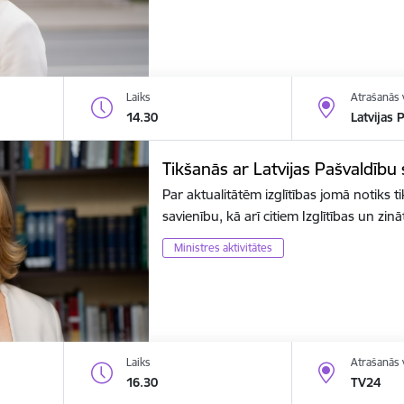
Laiks
Atrašanās 
14.30
Latvijas 
Tikšanās ar Latvijas Pašvaldību
Par aktualitātēm izglītības jomā notiks t
savienību, kā arī citiem Izglītības un zin
Ministres aktivitātes
Laiks
Atrašanās 
16.30
TV24