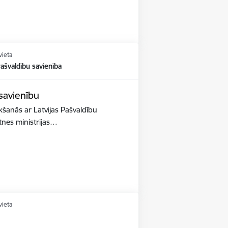
vieta
Pašvaldību savienība
 savienību
ikšanās ar Latvijas Pašvaldību
ātnes ministrijas…
vieta