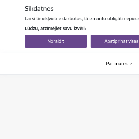
Pāriet uz lapas saturu
Sīkdatnes
Lai šī tīmekļvietne darbotos, tā izmanto obligāti nepiec
Lūdzu, atzīmējiet savu izvēli:
Noraidīt
Apstiprināt visas
Par mums
Izglītības un zinātnes ministrija