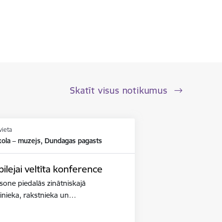
Skatīt visus notikumus
vieta
kola – muzejs, Dundagas pagasts
lejai veltīta konference
iksone piedalās zinātniskajā
binieka, rakstnieka un…