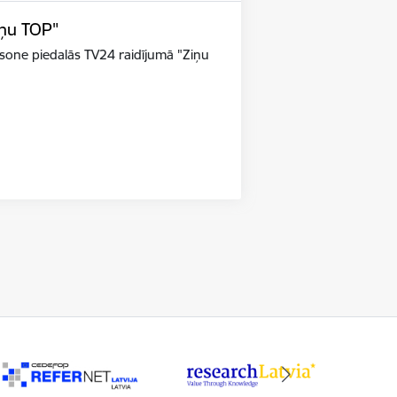
iņu TOP"
riksone piedalās TV24 raidījumā "Ziņu