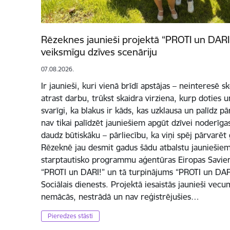
Rēzeknes jaunieši projektā “PROTI un DARI 
veiksmīgu dzīves scenāriju
07.08.2026.
Ir jaunieši, kuri vienā brīdī apstājas – neinteresē 
atrast darbu, trūkst skaidra virziena, kurp doties un
svarīgi, ka blakus ir kāds, kas uzklausa un palīdz p
nav tikai palīdzēt jauniešiem apgūt dzīvei noderīg
daudz būtiskāku – pārliecību, ka viņi spēj pārvarēt
Rēzeknē jau desmit gadus šādu atbalstu jauniešiem
starptautisko programmu aģentūras Eiropas Savienī
“PROTI un DARI!” un tā turpinājums “PROTI un DARI
Sociālais dienests. Projektā iesaistās jaunieši vec
nemācās, nestrādā un nav reģistrējušies…
Pieredzes stāsti