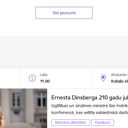
Visi jaunumi
Laiks
Atrašanās 
11.00
Kubalu s
Ernesta Dinsberga 210 gadu jubi
Izglītības un zinātnes ministre Ilze Indr
konferencē, kas veltīta sabiedriskā dar
Ministres aktivitātes
Pasākumi