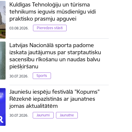
Kuldīgas Tehnoloģiju un tūrisma
tehnikums ieguvis mūsdienīgu vidi
praktisko prasmju apguvei
Pieredzes stāsti
03.08.2026.
Latvijas Nacionālā sporta padome
izskata jautājumus par starptautisku
sacensību rīkošanu un naudas balvu
piešķiršanu
Sports
30.07.2026.
Jauniešu iespēju festivālā "Kopums"
Rēzeknē iepazīstinās ar jaunatnes
jomas aktualitātēm
Jaunumi
Jaunatne
30.07.2026.