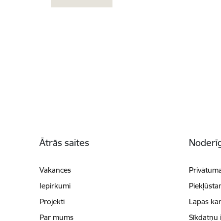
Kājene
Ātrās saites
Noderīg
Vakances
Privātuma
Iepirkumi
Piekļūsta
Projekti
Lapas kar
Par mums
Sīkdatņu 